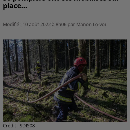
place...
Modifié : 10 août 2022 à 8h06 par Manon Lo-voï
Crédit :
SDIS08