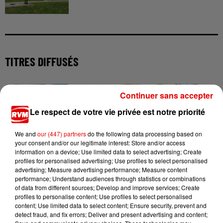
TITRES DIFFUSÉS
Continuer sans accepter
9h14
9h14
9h10
9h10
9h07
9h07
Le respect de votre vie privée est notre priorité
We and
our (447) partners
do the following data processing based on
your consent and/or our legitimate interest: Store and/or access
information on a device; Use limited data to select advertising; Create
profiles for personalised advertising; Use profiles to select personalised
JEREMY FREROT
SHANIA TWAIN
JUNGELI FEAT. EMMA
advertising; Measure advertising performance; Measure content
Frerot
I'm Gonna Getcha
Juste Un Peu
performance; Understand audiences through statistics or combinations
Good !
of data from different sources; Develop and improve services; Create
profiles to personalise content; Use profiles to select personalised
content; Use limited data to select content; Ensure security, prevent and
detect fraud, and fix errors; Deliver and present advertising and content;