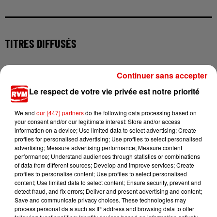
TITRES DIFFUSÉS
Continuer sans accepter
10h25
10h25
10h22
10h22
10h14
10h14
Le respect de votre vie privée est notre priorité
We and
our (447) partners
do the following data processing based on
your consent and/or our legitimate interest: Store and/or access
information on a device; Use limited data to select advertising; Create
profiles for personalised advertising; Use profiles to select personalised
JEREMY FREROT
CHARLOTTE CARDIN
LEWIS CAPALDI
advertising; Measure advertising performance; Measure content
Frerot
The Way We Touch
Almost
performance; Understand audiences through statistics or combinations
of data from different sources; Develop and improve services; Create
profiles to personalise content; Use profiles to select personalised
content; Use limited data to select content; Ensure security, prevent and
detect fraud, and fix errors; Deliver and present advertising and content;
Save and communicate privacy choices. These technologies may
process personal data such as IP address and browsing data to offer