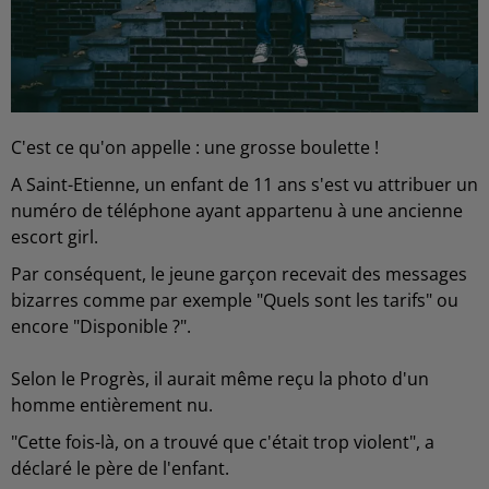
C'est ce qu'on appelle : une grosse boulette !
A Saint-Etienne, un enfant de 11 ans s'est vu attribuer un
numéro de téléphone ayant appartenu à une ancienne
escort girl.
Par conséquent, le jeune garçon recevait des messages
bizarres comme par exemple "Quels sont les tarifs" ou
encore "Disponible ?".
Selon le Progrès, il aurait même reçu la photo d'un
homme entièrement nu.
"Cette fois-là, on a trouvé que c'était trop violent", a
déclaré le père de l'enfant.