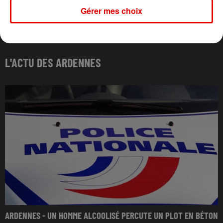
Gérer mes choix
L'ACTU DES ARDENNES
ARDENNES - UN HOMME ALCOOLISÉ PERCUTE UN PLOT EN BÉTON