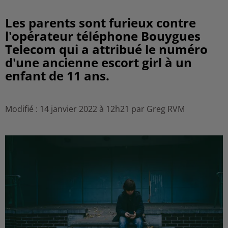
Les parents sont furieux contre
l'opérateur téléphone Bouygues
Telecom qui a attribué le numéro
d'une ancienne escort girl à un
enfant de 11 ans.
Modifié : 14 janvier 2022 à 12h21 par Greg RVM