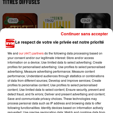
TITRES DIFFUSÉS
15h35
15h35
15h32
15h32
15h28
15h28
Continuer sans accepter
Le respect de votre vie privée est notre priorité
We and
our (447) partners
do the following data processing based on
MATMATAH
LUCENZO
ARIANA GRANDE
Lambe An Dro
Limencello
Hate That I Made
your consent and/or our legitimate interest: Store and/or access
You Love Me
information on a device; Use limited data to select advertising; Create
profiles for personalised advertising; Use profiles to select personalised
advertising; Measure advertising performance; Measure content
performance; Understand audiences through statistics or combinations
of data from different sources; Develop and improve services; Create
profiles to personalise content; Use profiles to select personalised
content; Use limited data to select content; Ensure security, prevent and
detect fraud, and fix errors; Deliver and present advertising and content;
Save and communicate privacy choices. These technologies may
process personal data such as IP address and browsing data to offer
following functionalities: Identify devices based on information actively
requested; Use precise geolocation data; Match and combine data from