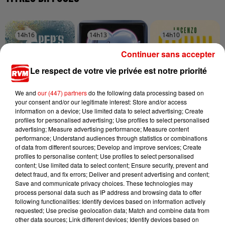
14h16
14h16
14h13
14h13
14h10
14h10
Continuer sans accepter
Le respect de votre vie privée est notre priorité
We and
our (447) partners
do the following data processing based on
PEP'S
KATSEYE
LUCENZO
your consent and/or our legitimate interest: Store and/or access
Liberta
Gabriela
Limencello
information on a device; Use limited data to select advertising; Create
profiles for personalised advertising; Use profiles to select personalised
advertising; Measure advertising performance; Measure content
performance; Understand audiences through statistics or combinations
of data from different sources; Develop and improve services; Create
profiles to personalise content; Use profiles to select personalised
content; Use limited data to select content; Ensure security, prevent and
detect fraud, and fix errors; Deliver and present advertising and content;
Save and communicate privacy choices. These technologies may
process personal data such as IP address and browsing data to offer
following functionalities: Identify devices based on information actively
requested; Use precise geolocation data; Match and combine data from
other data sources; Link different devices; Identify devices based on