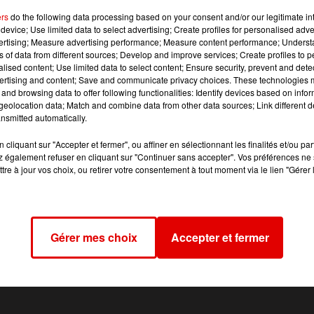
ers
do the following data processing based on your consent and/or our legitimate int
device; Use limited data to select advertising; Create profiles for personalised adver
e l’Arquebuse, à Charleville-Mézières. Les sapeurs-pompi
vertising; Measure advertising performance; Measure content performance; Unders
lique.
ns of data from different sources; Develop and improve services; Create profiles to 
alised content; Use limited data to select content; Ensure security, prevent and detect
L’Ardennais, la victime serait un homme de 83 ans, retrouv
ertising and content; Save and communicate privacy choices. These technologies
and browsing data to offer following functionalities: Identify devices based on infor
eolocation data; Match and combine data from other data sources; Link different de
ource proche du dossier ce mardi soir.
nsmitted automatically.
cliquant sur "Accepter et fermer", ou affiner en sélectionnant les finalités et/ou pa
 également refuser en cliquant sur "Continuer sans accepter". Vos préférences ne 
tre à jour vos choix, ou retirer votre consentement à tout moment via le lien "Gérer 
Gérer mes choix
Accepter et fermer