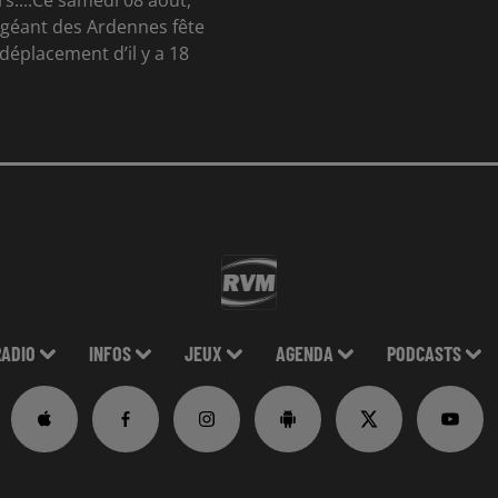
s....Ce samedi 08 août,
géant des Ardennes fête
déplacement d’il y a 18
RADIO
INFOS
JEUX
AGENDA
PODCASTS