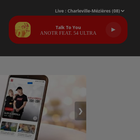
Live :
Charleville-Mézières (08)
Talk To You
ANOTR FEAT. 54 ULTRA
❯