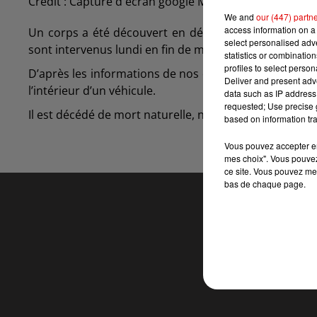
Crédit :
Capture d'écran google Maps
We and
our (447) partn
access information on a 
Un corps a été découvert en début de semaine rue d
select personalised ad
sont intervenus lundi en fin de matinée sur la voie pub
statistics or combinatio
profiles to select person
D’après les informations de nos confrères du journal 
Deliver and present adv
l’intérieur d’un véhicule.
data such as IP address 
requested; Use precise g
Il est décédé de mort naturelle, nous a indiqué une s
based on information tra
Vous pouvez accepter en 
mes choix". Vous pouvez
ce site. Vous pouvez met
bas de chaque page.