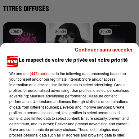
TITRES DIFFUSÉS
20h07
20h07
20h04
20h04
20h00
20h00
Continuer sans accepter
Le respect de votre vie privée est notre priorité
COLDPLAY
AMBRE
OFENBACH, STARSAILOR
We and
our (447) partners
do the following data processing based on
My Universe
J'me Demande
Four To The Floor
your consent and/or our legitimate interest: Store and/or access
information on a device; Use limited data to select advertising; Create
profiles for personalised advertising; Use profiles to select personalised
advertising; Measure advertising performance; Measure content
performance; Understand audiences through statistics or combinations
of data from different sources; Develop and improve services; Create
profiles to personalise content; Use profiles to select personalised
content; Use limited data to select content; Ensure security, prevent and
detect fraud, and fix errors; Deliver and present advertising and content;
Save and communicate privacy choices. These technologies may
process personal data such as IP address and browsing data to offer