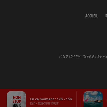
ACCUEIL
© SARL SCOP RVM - Tous droits réservés
En ce moment :
12
h -
15
h
RVM - NON-STOP MUSIC