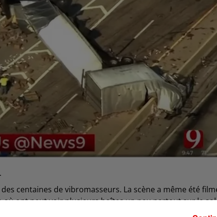
.
 des centaines de vibromasseurs. La scène a même été film
où ont peut voir plusieurs boîtes un peu partout sur le sol
eureusement il n'y a eu aucun bléssé du côté du conducteu