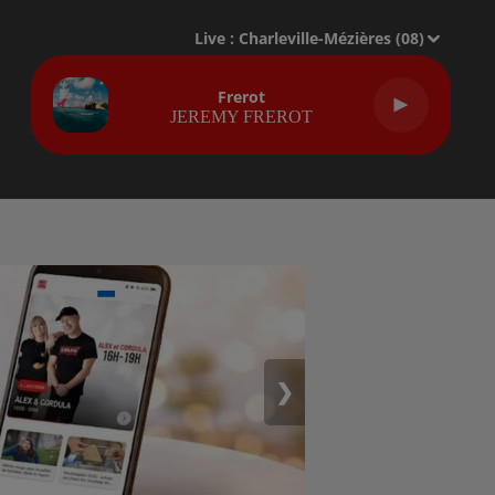
Live :
Charleville-Mézières (08)
Frerot
JEREMY FREROT
❯