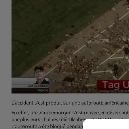
L'accident s'est produit sur une autoroute américaine
En effet, un semi-remorque s'est renversée déversant
par plusieurs chaînes télé Oklahoma 4 TV et News 9 on 
L'autoroute a été bloqué pendant plusieurs heures, h