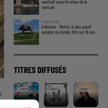
vendredi avant le retour de la
canicule
7 août 2026
Ardennes - Woinic, le plus grand
sanglier du monde, fête ses 18 ans
TITRES DIFFUSÉS
14h53
14h53
14h51
14h51
14h48
14h48
é
.
r