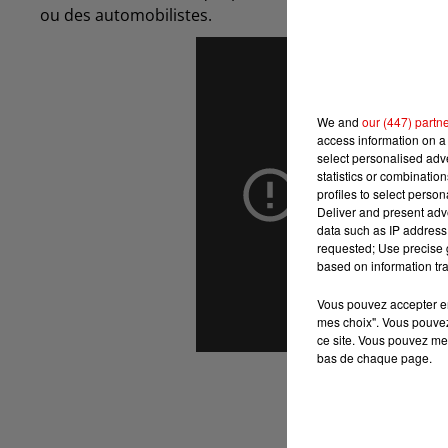
ou des automobilistes.
We and
our (447) partn
access information on a 
select personalised ad
statistics or combinatio
profiles to select person
Deliver and present adv
data such as IP address 
requested; Use precise g
based on information tra
Vous pouvez accepter en 
mes choix". Vous pouvez
ce site. Vous pouvez met
bas de chaque page.