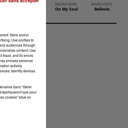
uer sans accepter
JEREMY FREROT
BRUNO MARS
MARGUERITE
Frerot
On My Soul
Bellevie
erest: Store and/or
tising; Use profiles to
tand audiences through
personalise content; Use
 fraud, and fix errors;
 may process personal
mation actively
vices; Identify devices
rtenaires dans "Gérer
s'appliqueront que pour
les cookies" situé en