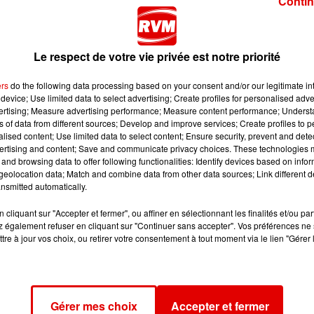
Contin
Le respect de votre vie privée est notre priorité
ers
do the following data processing based on your consent and/or our legitimate int
device; Use limited data to select advertising; Create profiles for personalised adver
vertising; Measure advertising performance; Measure content performance; Unders
ns of data from different sources; Develop and improve services; Create profiles to 
alised content; Use limited data to select content; Ensure security, prevent and detect
ertising and content; Save and communicate privacy choices. These technologies
and browsing data to offer following functionalities: Identify devices based on infor
eolocation data; Match and combine data from other data sources; Link different de
nsmitted automatically.
cliquant sur "Accepter et fermer", ou affiner en sélectionnant les finalités et/ou pa
 également refuser en cliquant sur "Continuer sans accepter". Vos préférences ne 
tre à jour vos choix, ou retirer votre consentement à tout moment via le lien "Gérer 
Gérer mes choix
Accepter et fermer