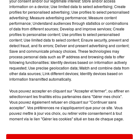
TITRES DIFFUSÉS
your consent and/or our legitimate interest: Store and/or access
information on a device; Use limited data to select advertising; Create
profiles for personalised advertising; Use profiles to select personalised
advertising; Measure advertising performance; Measure content
performance; Understand audiences through statistics or combinations
9h36
9h36
9h34
9h34
9h29
9h29
of data from different sources; Develop and improve services; Create
profiles to personalise content; Use profiles to select personalised
content; Use limited data to select content; Ensure security, prevent and
detect fraud, and fix errors; Deliver and present advertising and content;
Save and communicate privacy choices. These technologies may
process personal data such as IP address and browsing data to offer
following functionalities: Identify devices based on information actively
SHAKIRA FEAT. BURNA
ESMEE
HERMES HOUSE BAND
requested; Use precise geolocation data; Match and combine data from
Insomnie
I Will Survive
BOY
other data sources; Link different devices; Identify devices based on
Dai Dai
information transmitted automatically.
Vous pouvez accepter en cliquant sur "Accepter et fermer", ou affiner en
sélectionnant les finalités et/ou partenaires dans "Gérer mes choix".
Vous pouvez également refuser en cliquant sur "Continuer sans
accepter". Vos préférences ne s'appliqueront que pour ce site. Vous
pouvez mettre à jour vos choix, ou retirer votre consentement à tout
moment via le lien "Gérer les cookies" situé en bas de chaque page.