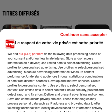
TITRES DIFFUSÉS
7h43
7h43
7h41
7h41
7h33
7h33
Continuer sans accepter
Le respect de votre vie privée est notre priorité
We and
our (447) partners
do the following data processing based on
your consent and/or our legitimate interest: Store and/or access
information on a device; Use limited data to select advertising; Create
ANGELE FEAT. JUSTICE
BRUNO MARS
TOVE LO X STROMAE
profiles for personalised advertising; Use profiles to select personalised
What You Want
On My Soul
Des Fleurs
advertising; Measure advertising performance; Measure content
performance; Understand audiences through statistics or combinations
of data from different sources; Develop and improve services; Create
profiles to personalise content; Use profiles to select personalised
content; Use limited data to select content; Ensure security, prevent and
detect fraud, and fix errors; Deliver and present advertising and content;
Save and communicate privacy choices. These technologies may
process personal data such as IP address and browsing data to offer
following functionalities: Identify devices based on information actively