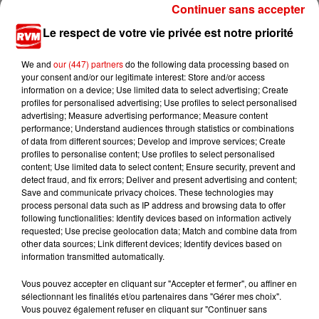
Continuer sans accepter
Ardennes - Woinic, le plus grand sanglier du
monde, fête ses 18 ans
Le respect de votre vie privée est notre priorité
We and
our (447) partners
do the following data processing based on
your consent and/or our legitimate interest: Store and/or access
information on a device; Use limited data to select advertising; Create
profiles for personalised advertising; Use profiles to select personalised
advertising; Measure advertising performance; Measure content
performance; Understand audiences through statistics or combinations
of data from different sources; Develop and improve services; Create
TITRES DIFFUSÉS
profiles to personalise content; Use profiles to select personalised
content; Use limited data to select content; Ensure security, prevent and
detect fraud, and fix errors; Deliver and present advertising and content;
Save and communicate privacy choices. These technologies may
6h34
6h34
6h31
6h31
6h27
6h27
process personal data such as IP address and browsing data to offer
following functionalities: Identify devices based on information actively
requested; Use precise geolocation data; Match and combine data from
other data sources; Link different devices; Identify devices based on
information transmitted automatically.
Vous pouvez accepter en cliquant sur "Accepter et fermer", ou affiner en
BEBE REXHA & DAVID
JUNGELI FEAT. EMMA
EVE
sélectionnant les finalités et/ou partenaires dans "Gérer mes choix".
Juste Un Peu
Let Me Blow Ya
GUETTA
Vous pouvez également refuser en cliquant sur "Continuer sans
Mind