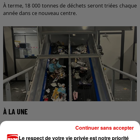
À terme, 18 000 tonnes de déchets seront triées chaque
année dans ce nouveau centre.
À LA UNE
Continuer sans accepter
10h42
Ardennes - Un homme alcoolisé percute un plot
Le respect de votre vie privée est notre priorité