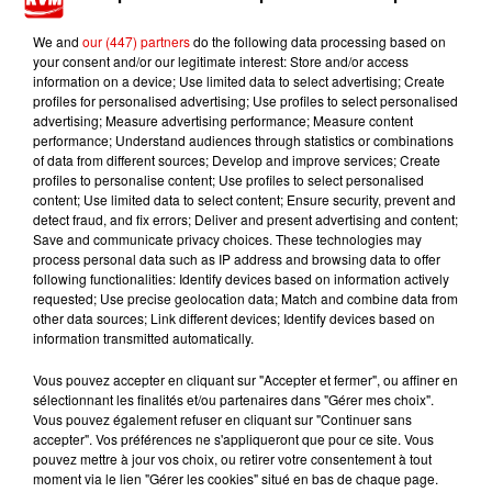
en béton
We and
our (447) partners
do the following data processing based on
your consent and/or our legitimate interest: Store and/or access
information on a device; Use limited data to select advertising; Create
profiles for personalised advertising; Use profiles to select personalised
7 août 2026
advertising; Measure advertising performance; Measure content
Ardennes - Fin des travaux sur la Rocade : retour
performance; Understand audiences through statistics or combinations
à la normale...
of data from different sources; Develop and improve services; Create
profiles to personalise content; Use profiles to select personalised
content; Use limited data to select content; Ensure security, prevent and
detect fraud, and fix errors; Deliver and present advertising and content;
Save and communicate privacy choices. These technologies may
7 août 2026
process personal data such as IP address and browsing data to offer
Ardennes - Retour à la normale dans 48 heures
following functionalities: Identify devices based on information actively
après une panne du...
requested; Use precise geolocation data; Match and combine data from
other data sources; Link different devices; Identify devices based on
information transmitted automatically.
Vous pouvez accepter en cliquant sur "Accepter et fermer", ou affiner en
7 août 2026
sélectionnant les finalités et/ou partenaires dans "Gérer mes choix".
Ardennes - Un réveil frais ce vendredi avant le
Vous pouvez également refuser en cliquant sur "Continuer sans
accepter". Vos préférences ne s'appliqueront que pour ce site. Vous
retour de la canicule
pouvez mettre à jour vos choix, ou retirer votre consentement à tout
moment via le lien "Gérer les cookies" situé en bas de chaque page.