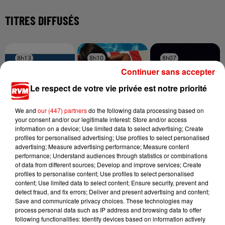
TITRES DIFFUSÉS
8h13
8h13
8h10
8h10
8h07
8h07
Continuer sans accepter
Le respect de votre vie privée est notre priorité
We and
our (447) partners
do the following data processing based on
your consent and/or our legitimate interest: Store and/or access
ATOMIC KITTEN
GIMS
LEWIS CAPALDI
information on a device; Use limited data to select advertising; Create
Eternal Flame
Soleil
Stay Love
profiles for personalised advertising; Use profiles to select personalised
advertising; Measure advertising performance; Measure content
performance; Understand audiences through statistics or combinations
of data from different sources; Develop and improve services; Create
profiles to personalise content; Use profiles to select personalised
content; Use limited data to select content; Ensure security, prevent and
detect fraud, and fix errors; Deliver and present advertising and content;
Save and communicate privacy choices. These technologies may
process personal data such as IP address and browsing data to offer
following functionalities: Identify devices based on information actively