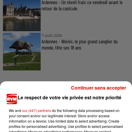
Ardennes - Un réveil frais ce vendredi avant le
retour de la canicule
7 août 2026
Ardennes - Woinic, le plus grand sanglier du
monde, fête ses 18 ans
Continuer sans accepter
Le respect de votre vie privée est notre priorité
TITRES DIFFUSÉS
We and
our (447) partners
do the following data processing based on
your consent and/or our legitimate interest: Store and/or access
2h31
2h31
2h29
2h29
2h26
2h26
information on a device; Use limited data to select advertising; Create
profiles for personalised advertising; Use profiles to select personalised
advertising; Measure advertising performance; Measure content