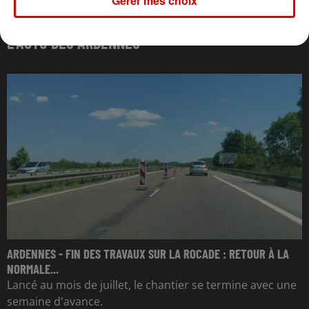
Gérer mes choix
L'ACTU DES ARDENNES
ARDENNES - FIN DES TRAVAUX SUR LA ROCADE : RETOUR À LA
NORMALE...
Lancé au mois de juillet, le chantier se termine avec une
semaine d'avance.