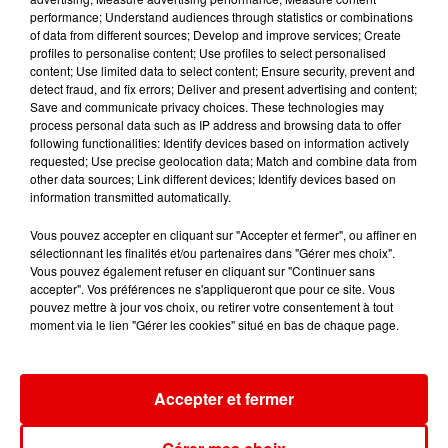
performance; Understand audiences through statistics or combinations
of data from different sources; Develop and improve services; Create
profiles to personalise content; Use profiles to select personalised
content; Use limited data to select content; Ensure security, prevent and
detect fraud, and fix errors; Deliver and present advertising and content;
ZAHO FEAT. MC SOLAAR
R3HAB X INNA X SASH!
CHARLES DORE
Save and communicate privacy choices. These technologies may
Comme Caroline
Rock My Body
Famille Ou Pas
Famille
process personal data such as IP address and browsing data to offer
following functionalities: Identify devices based on information actively
requested; Use precise geolocation data; Match and combine data from
other data sources; Link different devices; Identify devices based on
information transmitted automatically.
Vous pouvez accepter en cliquant sur "Accepter et fermer", ou affiner en
sélectionnant les finalités et/ou partenaires dans "Gérer mes choix".
Vous pouvez également refuser en cliquant sur "Continuer sans
accepter". Vos préférences ne s'appliqueront que pour ce site. Vous
pouvez mettre à jour vos choix, ou retirer votre consentement à tout
moment via le lien "Gérer les cookies" situé en bas de chaque page.
Accepter et fermer