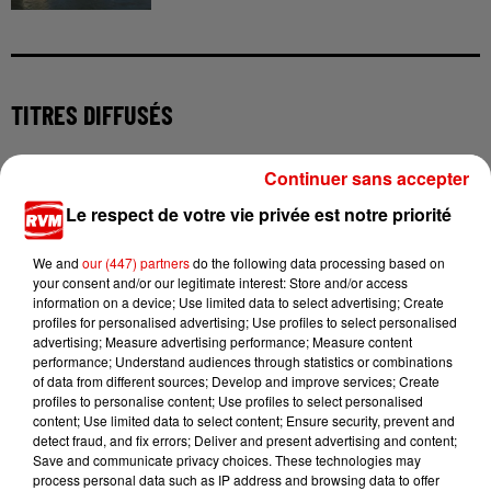
TITRES DIFFUSÉS
Continuer sans accepter
16h27
16h27
16h23
16h23
16h17
16h17
Le respect de votre vie privée est notre priorité
We and
our (447) partners
do the following data processing based on
your consent and/or our legitimate interest: Store and/or access
information on a device; Use limited data to select advertising; Create
profiles for personalised advertising; Use profiles to select personalised
JULIE PIETRI
CHARLOTTE CARDIN
SOPRANO
advertising; Measure advertising performance; Measure content
Eve Leve Toi
The Way We Touch
Coeurdonnier
performance; Understand audiences through statistics or combinations
of data from different sources; Develop and improve services; Create
profiles to personalise content; Use profiles to select personalised
content; Use limited data to select content; Ensure security, prevent and
detect fraud, and fix errors; Deliver and present advertising and content;
Save and communicate privacy choices. These technologies may
process personal data such as IP address and browsing data to offer