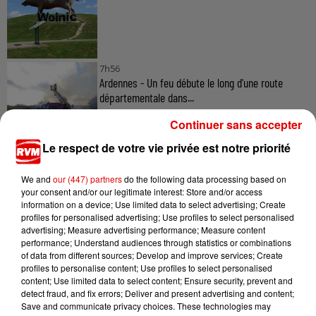
7h56
Ardennes - Un feu débute le long d'une route
départementale dans...
Continuer sans accepter
Le respect de votre vie privée est notre priorité
6 août 2026
Ardennes - Les rassemblements festifs à
We and
our (447) partners
do the following data processing based on
caractère musical interdits...
your consent and/or our legitimate interest: Store and/or access
information on a device; Use limited data to select advertising; Create
profiles for personalised advertising; Use profiles to select personalised
advertising; Measure advertising performance; Measure content
performance; Understand audiences through statistics or combinations
of data from different sources; Develop and improve services; Create
6 août 2026
profiles to personalise content; Use profiles to select personalised
Ardennes - Plusieurs rendez-vous prévus dans les
content; Use limited data to select content; Ensure security, prevent and
Ardennes pour...
detect fraud, and fix errors; Deliver and present advertising and content;
Save and communicate privacy choices. These technologies may