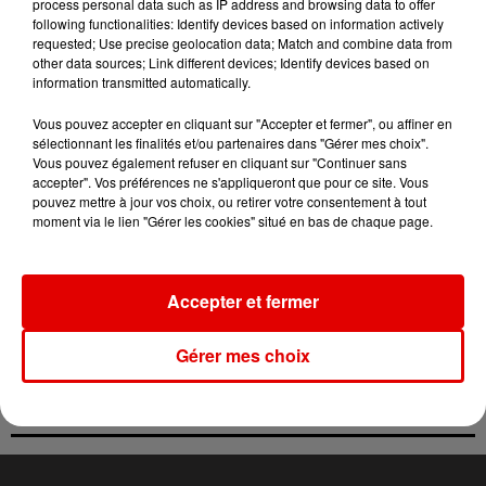
process personal data such as IP address and browsing data to offer
following functionalities: Identify devices based on information actively
requested; Use precise geolocation data; Match and combine data from
other data sources; Link different devices; Identify devices based on
information transmitted automatically.
Vous pouvez accepter en cliquant sur "Accepter et fermer", ou affiner en
TITRES DIFFUSÉS
sélectionnant les finalités et/ou partenaires dans "Gérer mes choix".
Vous pouvez également refuser en cliquant sur "Continuer sans
accepter". Vos préférences ne s'appliqueront que pour ce site. Vous
pouvez mettre à jour vos choix, ou retirer votre consentement à tout
moment via le lien "Gérer les cookies" situé en bas de chaque page.
11h34
11h34
11h31
11h31
11h27
11h27
Accepter et fermer
Gérer mes choix
FARRUKO
BIGFLO & OLI
P!NK
Yapaque
Picasso
All Out Of Fight