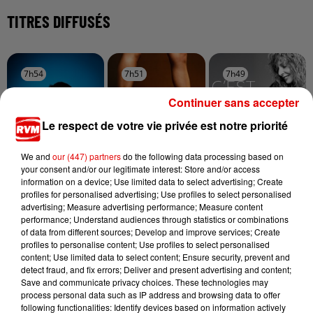
TITRES DIFFUSÉS
7h54
7h54
7h51
7h51
7h49
7h49
Continuer sans accepter
Le respect de votre vie privée est notre priorité
We and
our (447) partners
do the following data processing based on
JOSEPH KAMEL
HUGEL, IMAEL ANGEL,
MYLENE FARMER
your consent and/or our legitimate interest: Store and/or access
Celui Qui Part
C'est A Qui Le Tour
ULTRA NATE
information on a device; Use limited data to select advertising; Create
Movin' To The Sun
profiles for personalised advertising; Use profiles to select personalised
advertising; Measure advertising performance; Measure content
performance; Understand audiences through statistics or combinations
of data from different sources; Develop and improve services; Create
profiles to personalise content; Use profiles to select personalised
content; Use limited data to select content; Ensure security, prevent and
detect fraud, and fix errors; Deliver and present advertising and content;
Save and communicate privacy choices. These technologies may
process personal data such as IP address and browsing data to offer
following functionalities: Identify devices based on information actively