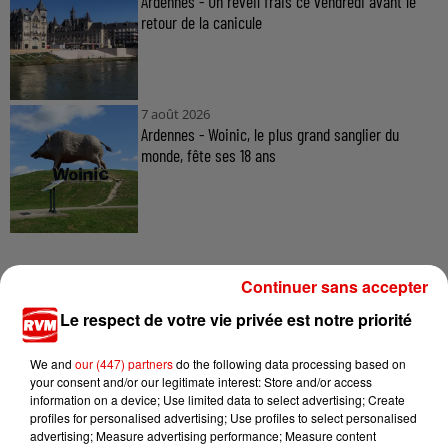
Ardennes - Un réveil frais ce vendredi avant le
retour de la canicule
7 août 2026
Ardennes - Woinic, le plus grand sanglier du
monde, fête ses 18 ans
Continuer sans accepter
Le respect de votre vie privée est notre priorité
TITRES DIFFUSÉS
We and
our (447) partners
do the following data processing based on
your consent and/or our legitimate interest: Store and/or access
information on a device; Use limited data to select advertising; Create
21h39
21h39
21h35
21h35
21h32
21h32
profiles for personalised advertising; Use profiles to select personalised
advertising; Measure advertising performance; Measure content