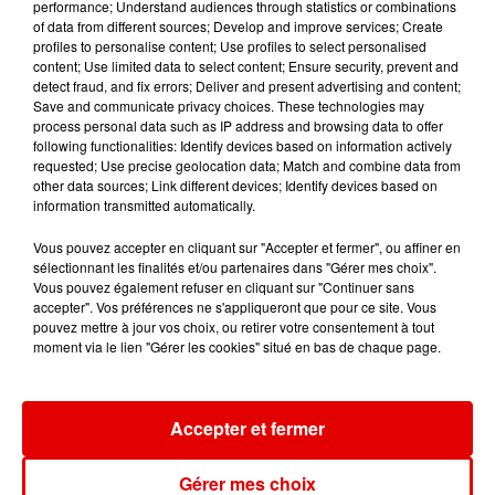
performance; Understand audiences through statistics or combinations
of data from different sources; Develop and improve services; Create
profiles to personalise content; Use profiles to select personalised
content; Use limited data to select content; Ensure security, prevent and
detect fraud, and fix errors; Deliver and present advertising and content;
FARRUKO
YAZZ
LUCENZO
Save and communicate privacy choices. These technologies may
Yapaque
The Only Way Is Up
Limencello
process personal data such as IP address and browsing data to offer
following functionalities: Identify devices based on information actively
requested; Use precise geolocation data; Match and combine data from
other data sources; Link different devices; Identify devices based on
information transmitted automatically.
Vous pouvez accepter en cliquant sur "Accepter et fermer", ou affiner en
sélectionnant les finalités et/ou partenaires dans "Gérer mes choix".
Vous pouvez également refuser en cliquant sur "Continuer sans
accepter". Vos préférences ne s'appliqueront que pour ce site. Vous
pouvez mettre à jour vos choix, ou retirer votre consentement à tout
moment via le lien "Gérer les cookies" situé en bas de chaque page.
Accepter et fermer
Gérer mes choix