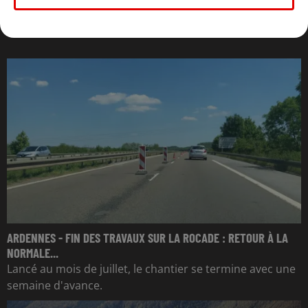
L'ACTU DES ARDENNES
ARDENNES - FIN DES TRAVAUX SUR LA ROCADE : RETOUR À LA
NORMALE...
Lancé au mois de juillet, le chantier se termine avec une
semaine d'avance.