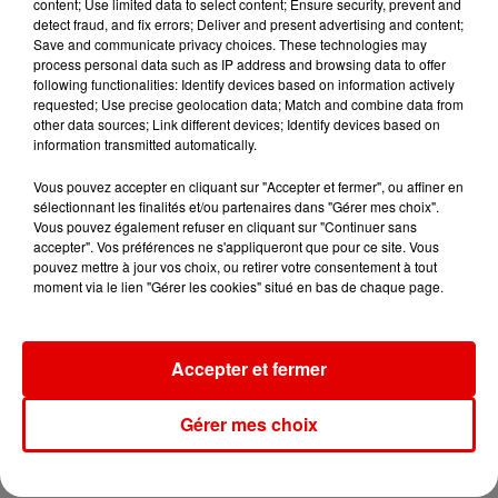
Ardennes - Woinic, le plus grand sanglier du
content; Use limited data to select content; Ensure security, prevent and
detect fraud, and fix errors; Deliver and present advertising and content;
monde, fête ses 18 ans
Save and communicate privacy choices. These technologies may
process personal data such as IP address and browsing data to offer
following functionalities: Identify devices based on information actively
requested; Use precise geolocation data; Match and combine data from
other data sources; Link different devices; Identify devices based on
information transmitted automatically.
Vous pouvez accepter en cliquant sur "Accepter et fermer", ou affiner en
sélectionnant les finalités et/ou partenaires dans "Gérer mes choix".
TITRES DIFFUSÉS
Vous pouvez également refuser en cliquant sur "Continuer sans
accepter". Vos préférences ne s'appliqueront que pour ce site. Vous
pouvez mettre à jour vos choix, ou retirer votre consentement à tout
moment via le lien "Gérer les cookies" situé en bas de chaque page.
6h37
6h37
6h33
6h33
6h29
6h29
Accepter et fermer
Gérer mes choix
MYLENE FARMER
SHAKIRA FEAT. BURNA
CHRISTOPHE MAE
Sans Contre Facon
La Lune
BOY
Dai Dai