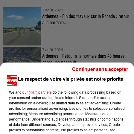
7 août 2026
Ardennes - Fin des travaux sur la Rocade : retour
à la normale...
7 août 2026
Ardennes - Retour à la normale dans 48 heures
après une panne du...
Continuer sans accepter
Le respect de votre vie privée est notre priorité
7 août 2026
We and
our (447) partners
do the following data processing based on
Ardennes - Un réveil frais ce vendredi avant le
your consent and/or our legitimate interest: Store and/or access
retour de la canicule
information on a device; Use limited data to select advertising; Create
profiles for personalised advertising; Use profiles to select personalised
advertising; Measure advertising performance; Measure content
performance; Understand audiences through statistics or combinations
of data from different sources; Develop and improve services; Create
7 août 2026
profiles to personalise content; Use profiles to select personalised