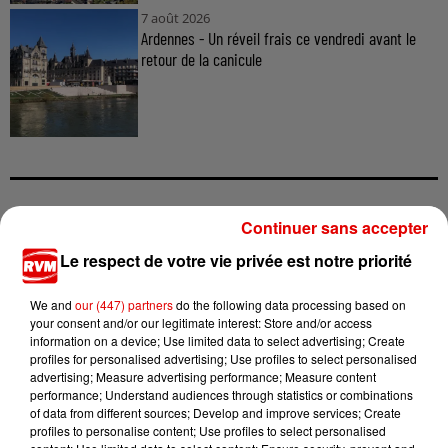
7 août 2026
Ardennes - Un réveil frais ce vendredi avant le
retour de la canicule
Continuer sans accepter
TITRES DIFFUSÉS
Le respect de votre vie privée est notre priorité
We and
our (447) partners
do the following data processing based on
15h12
15h12
15h09
15h09
15h06
15h06
your consent and/or our legitimate interest: Store and/or access
information on a device; Use limited data to select advertising; Create
profiles for personalised advertising; Use profiles to select personalised
advertising; Measure advertising performance; Measure content
performance; Understand audiences through statistics or combinations
of data from different sources; Develop and improve services; Create
profiles to personalise content; Use profiles to select personalised
TOVE LO X STROMAE
ALEX WARREN
ANGELE FEAT. JUSTICE