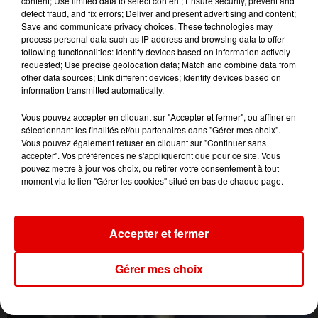
content; Use limited data to select content; Ensure security, prevent and
Des Fleurs
Passenger
What You Want
detect fraud, and fix errors; Deliver and present advertising and content;
Save and communicate privacy choices. These technologies may
process personal data such as IP address and browsing data to offer
following functionalities: Identify devices based on information actively
requested; Use precise geolocation data; Match and combine data from
other data sources; Link different devices; Identify devices based on
information transmitted automatically.
Vous pouvez accepter en cliquant sur "Accepter et fermer", ou affiner en
sélectionnant les finalités et/ou partenaires dans "Gérer mes choix".
Vous pouvez également refuser en cliquant sur "Continuer sans
accepter". Vos préférences ne s'appliqueront que pour ce site. Vous
pouvez mettre à jour vos choix, ou retirer votre consentement à tout
moment via le lien "Gérer les cookies" situé en bas de chaque page.
Accepter et fermer
Gérer mes choix
L'ACTU DES ARDENNES