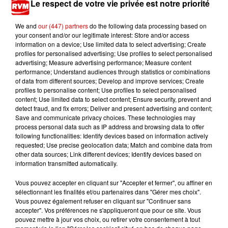
Le respect de votre vie privée est notre priorité
We and
our (447) partners
do the following data processing based on
your consent and/or our legitimate interest: Store and/or access
information on a device; Use limited data to select advertising; Create
profiles for personalised advertising; Use profiles to select personalised
advertising; Measure advertising performance; Measure content
performance; Understand audiences through statistics or combinations
TITRES DIFFUSÉS
of data from different sources; Develop and improve services; Create
profiles to personalise content; Use profiles to select personalised
content; Use limited data to select content; Ensure security, prevent and
detect fraud, and fix errors; Deliver and present advertising and content;
Save and communicate privacy choices. These technologies may
13h23
13h23
13h21
13h21
13h14
13h14
process personal data such as IP address and browsing data to offer
following functionalities: Identify devices based on information actively
requested; Use precise geolocation data; Match and combine data from
other data sources; Link different devices; Identify devices based on
information transmitted automatically.
Vous pouvez accepter en cliquant sur "Accepter et fermer", ou affiner en
SOUND OF LEGEND
MYLENE FARMER
P!NK
sélectionnant les finalités et/ou partenaires dans "Gérer mes choix".
San Francisco
C'est A Qui Le Tour
Never Gonna Not
Dance Again
Vous pouvez également refuser en cliquant sur "Continuer sans
accepter". Vos préférences ne s'appliqueront que pour ce site. Vous
pouvez mettre à jour vos choix, ou retirer votre consentement à tout