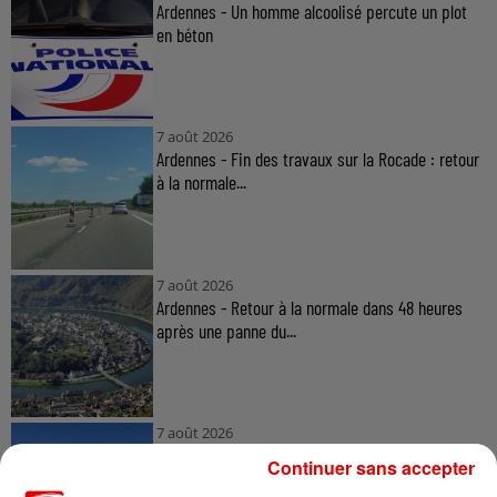
Ardennes - Un homme alcoolisé percute un plot
en béton
7 août 2026
Ardennes - Fin des travaux sur la Rocade : retour
à la normale...
7 août 2026
Ardennes - Retour à la normale dans 48 heures
après une panne du...
7 août 2026
Ardennes - Un réveil frais ce vendredi avant le
Continuer sans accepter
retour de la canicule