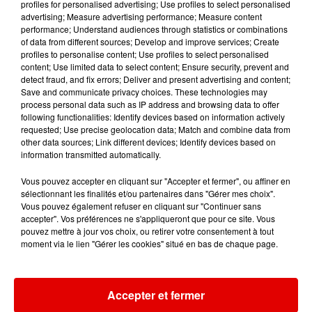
profiles for personalised advertising; Use profiles to select personalised
8h38
8h38
8h35
8h35
8h32
8h32
advertising; Measure advertising performance; Measure content
performance; Understand audiences through statistics or combinations
of data from different sources; Develop and improve services; Create
profiles to personalise content; Use profiles to select personalised
content; Use limited data to select content; Ensure security, prevent and
detect fraud, and fix errors; Deliver and present advertising and content;
Save and communicate privacy choices. These technologies may
DJO
HUGEL, IMAEL ANGEL,
ADELE CASTILLON
process personal data such as IP address and browsing data to offer
End Of Beginning
Ete Avec Toi
ULTRA NATE
following functionalities: Identify devices based on information actively
Movin' To The Sun
requested; Use precise geolocation data; Match and combine data from
other data sources; Link different devices; Identify devices based on
information transmitted automatically.
Vous pouvez accepter en cliquant sur "Accepter et fermer", ou affiner en
sélectionnant les finalités et/ou partenaires dans "Gérer mes choix".
Vous pouvez également refuser en cliquant sur "Continuer sans
accepter". Vos préférences ne s'appliqueront que pour ce site. Vous
pouvez mettre à jour vos choix, ou retirer votre consentement à tout
moment via le lien "Gérer les cookies" situé en bas de chaque page.
Accepter et fermer