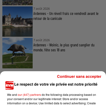
7 août 2026
Ardennes - Un réveil frais ce vendredi avant le
retour de la canicule
7 août 2026
Ardennes - Woinic, le plus grand sanglier du
monde, fête ses 18 ans
Continuer sans accepter
Le respect de votre vie privée est notre priorité
TITRES DIFFUSÉS
We and
our (447) partners
do the following data processing based on
your consent and/or our legitimate interest: Store and/or access
information on a device; Use limited data to select advertising; Create