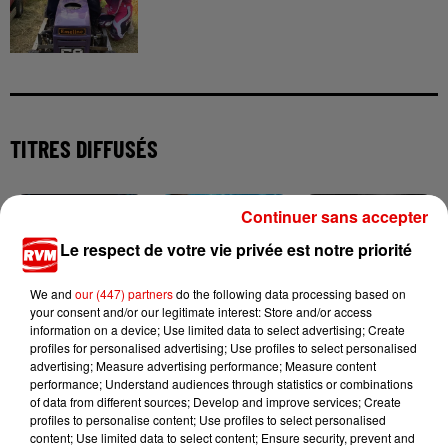
TITRES DIFFUSÉS
Continuer sans accepter
14h06
14h06
14h03
14h03
14h00
14h00
Le respect de votre vie privée est notre priorité
We and
our (447) partners
do the following data processing based on
your consent and/or our legitimate interest: Store and/or access
information on a device; Use limited data to select advertising; Create
profiles for personalised advertising; Use profiles to select personalised
AVA MAX
GIMS
ARIANA GRANDE
advertising; Measure advertising performance; Measure content
Everytime I Cry
Soleil
Hate That I Made
performance; Understand audiences through statistics or combinations
(stronger)
You Love Me
of data from different sources; Develop and improve services; Create
profiles to personalise content; Use profiles to select personalised
content; Use limited data to select content; Ensure security, prevent and