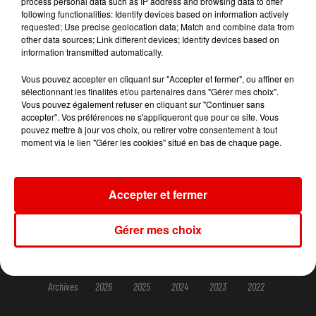
process personal data such as IP address and browsing data to offer
following functionalities: Identify devices based on information actively
requested; Use precise geolocation data; Match and combine data from
other data sources; Link different devices; Identify devices based on
information transmitted automatically.
ACCUEIL
RADIO
INFOS
JEUX
Vous pouvez accepter en cliquant sur "Accepter et fermer", ou affiner en
sélectionnant les finalités et/ou partenaires dans "Gérer mes choix".
Vous pouvez également refuser en cliquant sur "Continuer sans
AGENDA
PODCASTS
CONTACT
accepter". Vos préférences ne s'appliqueront que pour ce site. Vous
pouvez mettre à jour vos choix, ou retirer votre consentement à tout
moment via le lien "Gérer les cookies" situé en bas de chaque page.
© SARL SCOP RVM - Tous droits réservés
Mentions légales
Accepter et fermer
Conditions d'usage et charte pour la protection des données
Gérer mes choix
Gestion des cookies
Plan du site
Archives
2026
2025
2024
2023
2022