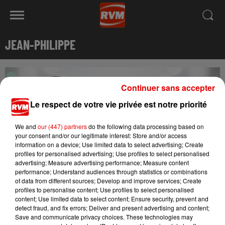
JEAN-PHILIPPE
Continuer sans accepter
Le respect de votre vie privée est notre priorité
We and
our (447) partners
do the following data processing based on
your consent and/or our legitimate interest: Store and/or access
information on a device; Use limited data to select advertising; Create
profiles for personalised advertising; Use profiles to select personalised
advertising; Measure advertising performance; Measure content
performance; Understand audiences through statistics or combinations
of data from different sources; Develop and improve services; Create
profiles to personalise content; Use profiles to select personalised
Contactez Jean-Philippe pour communiquer sur RVM
content; Use limited data to select content; Ensure security, prevent and
https://www.rvm.fr/contact/regie-pub
detect fraud, and fix errors; Deliver and present advertising and content;
Save and communicate privacy choices. These technologies may