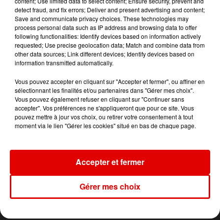
content; Use limited data to select content; Ensure security, prevent and
detect fraud, and fix errors; Deliver and present advertising and content;
Save and communicate privacy choices. These technologies may
process personal data such as IP address and browsing data to offer
following functionalities: Identify devices based on information actively
requested; Use precise geolocation data; Match and combine data from
other data sources; Link different devices; Identify devices based on
information transmitted automatically.
Vous pouvez accepter en cliquant sur "Accepter et fermer", ou affiner en
sélectionnant les finalités et/ou partenaires dans "Gérer mes choix".
Vous pouvez également refuser en cliquant sur "Continuer sans
ACCUEIL
RADIO
INFOS
JEUX
accepter". Vos préférences ne s'appliqueront que pour ce site. Vous
pouvez mettre à jour vos choix, ou retirer votre consentement à tout
moment via le lien "Gérer les cookies" situé en bas de chaque page.
AGENDA
PODCASTS
CONTACT
Accepter et fermer
© SARL SCOP RVM - Tous droits réservés
Mentions légales
Gérer mes choix
Conditions d'usage et charte pour la protection des données