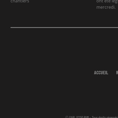
chantiers
ont été lé
mercredi.
ACCUEIL
© SARL SCOP RVM - Tous droits réservés