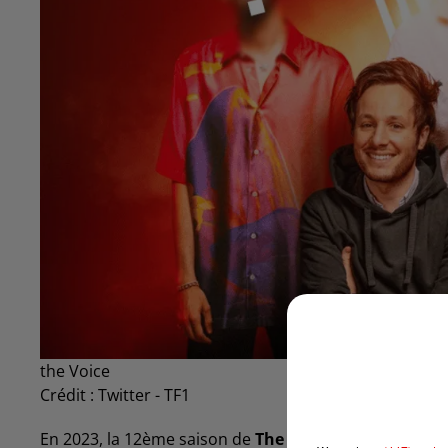
the Voice
Crédit :
Twitter - TF1
En 2023, la 12ème saison de
The Voice
commencera avec