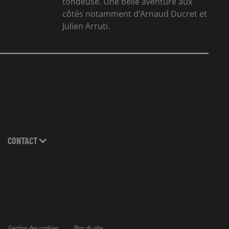
tondeuse. Une belle aventure aux
côtés notamment d’Arnaud Ducret et
Julien Arruti.
CONTACT
Gestion des cookies
Plan du site