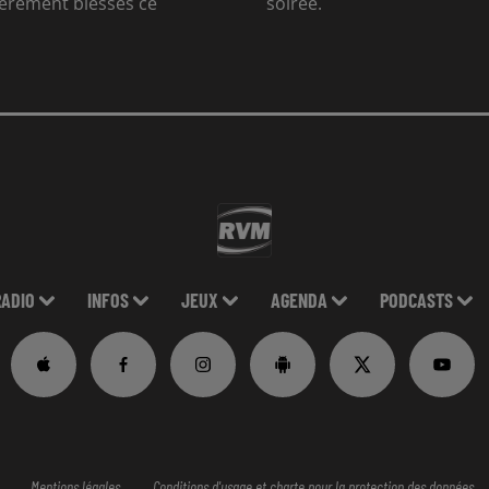
gèrement blessés ce
soirée.
RADIO
INFOS
JEUX
AGENDA
PODCASTS
Mentions légales
Conditions d'usage et charte pour la protection des données