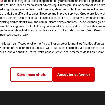
ers
do the following data processing based on your consent and/or our legitimate int
device; Use limited data to select advertising; Create profiles for personalised adver
vertising; Measure advertising performance; Measure content performance; Unders
lle avec un quatuor inédit et avec une grande nouveauté : un
ns of data from different sources; Develop and improve services; Create profiles to 
FLO ET OLI
"
,
indique la chaîne.
alised content; Use limited data to select content; Ensure security, prevent and detect
ertising and content; Save and communicate privacy choices. These technologies
oachs incontournables, Amel Bent et Vianney.
and browsing data to offer following functionalities: Identify devices based on infor
eolocation data; Match and combine data from other data sources; Link different de
s qui suivent l'émission chaque samedi soir.
nsmitted automatically.
cliquant sur "Accepter et fermer", ou affiner en sélectionnant les finalités et/ou pa
 également refuser en cliquant sur "Continuer sans accepter". Vos préférences ne 
tre à jour vos choix, ou retirer votre consentement à tout moment via le lien "Gérer 
Gérer mes choix
Accepter et fermer