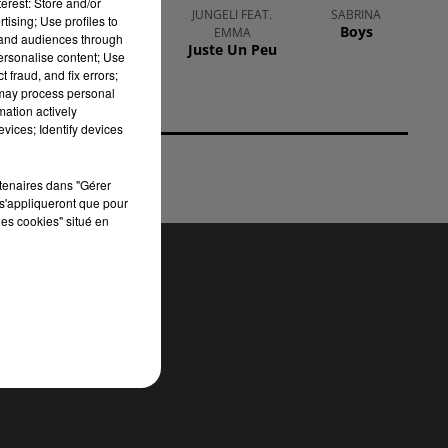
erest: Store and/or
DAVID GUETTA,
JUNGELI FEAT.
SABRINA
tising; Use profiles to
Boys
TEDDY SWIMS,
EMMA
tand audiences through
Juste Un Peu
TONES AND I
personalise content; Use
Gone Gone
 fraud, and fix errors;
Gone
 may process personal
mation actively
vices; Identify devices
rtenaires dans "Gérer
s'appliqueront que pour
les cookies" situé en