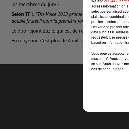
We and
our (447) partn
les membres du jury ?
access information on a 
select personalised ad
Selon TF1,
"The Voice 2023 promet une saison exceptionne
statistics or combinatio
double fauteuil pour la première fois avec l’arrivée de
BIG 
profiles to select person
Deliver and present adv
Le duo rejoint Zazie, qui est de retour, et les deux c
data such as IP address 
requested; Use precise g
En moyenne c'est plus de 4 millions de téléspectateur
based on information tra
Vous pouvez accepter en 
mes choix". Vous pouvez
ce site. Vous pouvez met
bas de chaque page.