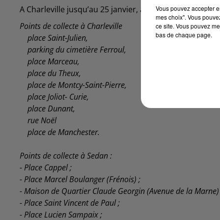
Vous pouvez accepter en 
A Charleville jusqu’au 25 janvier, ainsi qu’à Sedan jusq
mes choix". Vous pouvez
Points de collecte à Charleville
ce site. Vous pouvez met
bas de chaque page.
place Saint-Julien,
parking du cimetière Ferroul,
place Marceau,
place du Theux,
place de Montcy-Saint-Pierre,
place Joliot- Curie,
place Dunant,
rue Noël
place de Manchester.
Points de collecte à Sedan :
- Place Cappel ;
- Place Marcel Boulanger (Frénois) ;
- Maison de Quartier Claude Georgin (Avenue de la Marne) 
- Place Saint Vincent de Paul ;
- Place Lucien Sampaix ;