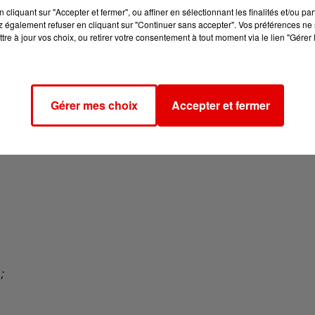
cliquant sur "Accepter et fermer", ou affiner en sélectionnant les finalités et/ou pa
u’au 12 janvier des points de collecte sont mis en place.
 également refuser en cliquant sur "Continuer sans accepter". Vos préférences ne 
tre à jour vos choix, ou retirer votre consentement à tout moment via le lien "Gérer 
Gérer mes choix
Accepter et fermer
;