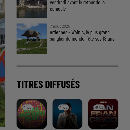
vendredi avant le retour de la
canicule
7 août 2026
Ardennes - Woinic, le plus grand
sanglier du monde, fête ses 18 ans
TITRES DIFFUSÉS
4h08
4h08
4h05
4h05
4h03
4h03