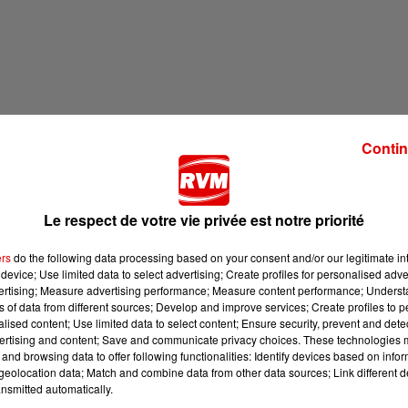
Contin
Le respect de votre vie privée est notre priorité
ers
do the following data processing based on your consent and/or our legitimate int
device; Use limited data to select advertising; Create profiles for personalised adver
vertising; Measure advertising performance; Measure content performance; Unders
ns of data from different sources; Develop and improve services; Create profiles to 
alised content; Use limited data to select content; Ensure security, prevent and detect
ertising and content; Save and communicate privacy choices. These technologies
and browsing data to offer following functionalities: Identify devices based on infor
eolocation data; Match and combine data from other data sources; Link different de
de compostage à Warmeriville.
nsmitted automatically.