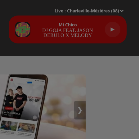
Live :
Charleville-Mézières (08)
Mi Chico
DJ GOJA FEAT. JASON
DERULO X MELODY
❯