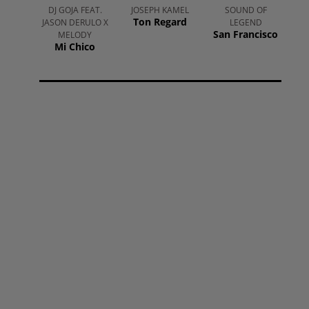
DJ GOJA FEAT.
JOSEPH KAMEL
SOUND OF
Ton Regard
JASON DERULO X
LEGEND
San Francisco
MELODY
Mi Chico