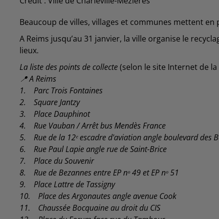
Crédit :
Ville de Charleville-Mézières
Beaucoup de villes, villages et communes mettent en p
A Reims jusqu’au 31 janvier, la ville organise le recycla
lieux.
La liste des points de collecte
(selon le site Internet de la
📍 A Reims
1. Parc Trois Fontaines
2. Square Jantzy
3. Place Dauphinot
4. Rue Vauban / Arrêt bus Mendès France
5. Rue de la 12ᵉ escadre d'aviation angle boulevard des B
6. Rue Paul Lapie angle rue de Saint-Brice
7. Place du Souvenir
8. Rue de Bezannes entre EP nᵒ 49 et EP nᵒ 51
9. Place Lattre de Tassigny
10. Place des Argonautes angle avenue Cook
11. Chaussée Bocquaine au droit du CIS