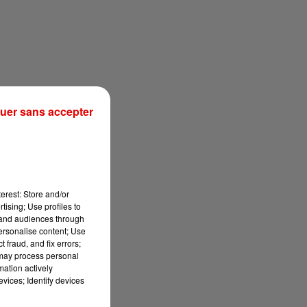
uer sans accepter
erest: Store and/or
tising; Use profiles to
tand audiences through
personalise content; Use
 fraud, and fix errors;
 may process personal
mation actively
vices; Identify devices