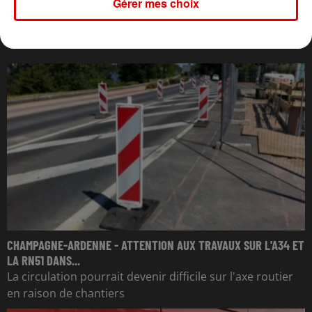
Gérer mes choix
L'ACTU DES ARDENNES
CHAMPAGNE-ARDENNE - ATTENTION AUX TRAVAUX SUR L'A34 ET
LA RN51 DANS...
La circulation pourrait devenir difficile sur l'axe routier
en raison de chantiers