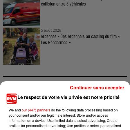
collision entre 3 véhicules
5 août 2026
Ardennes - Des Ardennais au casting du film «
Les Gendarmes »
Continuer sans accepter
TITRES DIFFUSÉS
Le respect de votre vie privée est notre priorité
We and
our (447) partners
do the following data processing based on
17h14
17h14
17h10
17h10
17h07
17h07
your consent and/or our legitimate interest: Store and/or access
information on a device; Use limited data to select advertising; Create
profiles for personalised advertising; Use profiles to select personalised