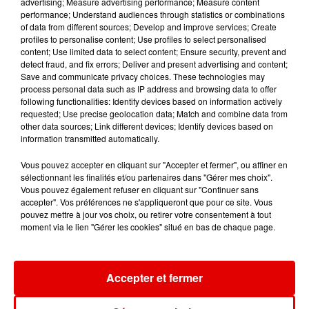
advertising; Measure advertising performance; Measure content
performance; Understand audiences through statistics or combinations
of data from different sources; Develop and improve services; Create
profiles to personalise content; Use profiles to select personalised
content; Use limited data to select content; Ensure security, prevent and
JUNGELI FEAT. EMMA
MILEY CYRUS
CLARA LUCIANI
Juste Un Peu
Dream As One
Tout Le Monde
detect fraud, and fix errors; Deliver and present advertising and content;
(sauf Toi)
Save and communicate privacy choices. These technologies may
process personal data such as IP address and browsing data to offer
following functionalities: Identify devices based on information actively
requested; Use precise geolocation data; Match and combine data from
other data sources; Link different devices; Identify devices based on
information transmitted automatically.
Vous pouvez accepter en cliquant sur "Accepter et fermer", ou affiner en
sélectionnant les finalités et/ou partenaires dans "Gérer mes choix".
Vous pouvez également refuser en cliquant sur "Continuer sans
accepter". Vos préférences ne s'appliqueront que pour ce site. Vous
pouvez mettre à jour vos choix, ou retirer votre consentement à tout
moment via le lien "Gérer les cookies" situé en bas de chaque page.
Accepter et fermer