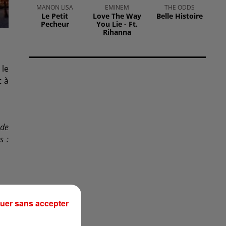
MANON LISA
EMINEM
THE ODDS
Le Petit
Love The Way
Belle Histoire
Pecheur
You Lie - Ft.
Rihanna
 le
t à
 de
s :
uer sans accepter
eur