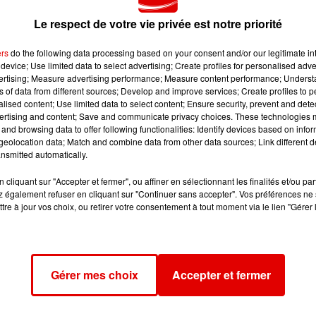
t oui, on veut un fond d’écran parce qu’on le vaut bien »
a éc
Le respect de votre vie privée est notre priorité
aperçue auprès des internautes ardennais.
ers
do the following data processing based on your consent and/or our legitimate int
device; Use limited data to select advertising; Create profiles for personalised adver
vertising; Measure advertising performance; Measure content performance; Unders
ns of data from different sources; Develop and improve services; Create profiles to 
alised content; Use limited data to select content; Ensure security, prevent and detect
ertising and content; Save and communicate privacy choices. These technologies
and browsing data to offer following functionalities: Identify devices based on infor
eolocation data; Match and combine data from other data sources; Link different de
nsmitted automatically.
cliquant sur "Accepter et fermer", ou affiner en sélectionnant les finalités et/ou pa
 également refuser en cliquant sur "Continuer sans accepter". Vos préférences ne 
tre à jour vos choix, ou retirer votre consentement à tout moment via le lien "Gérer 
Gérer mes choix
Accepter et fermer