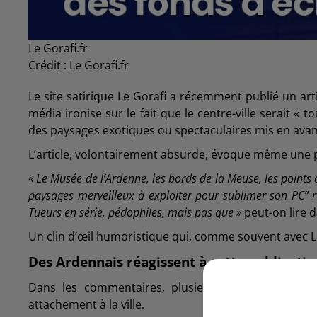
Le Gorafi.fr
Crédit :
Le Gorafi.fr
Le site satirique
Le Gorafi
a récemment publié un artic
média ironise sur le fait que le centre-ville serait 
des paysages exotiques ou spectaculaires mis en avant
L’article, volontairement absurde, évoque même une pét
« Le Musée de l’Ardenne, les bords de la Meuse, les points 
paysages merveilleux à exploiter pour sublimer son PC”
r
Tueurs en série, pédophiles, mais pas que »
peut-on lire da
Un clin d’œil humoristique qui, comme souvent avec Le 
Des Ardennais réagissent à cette publicatio
Dans les commentaires, plusieurs Ardennais ont te
attachement à la ville.