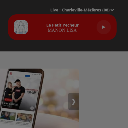
Live :
Charleville-Mézières (08)
Le Petit Pecheur
MANON LISA
❯