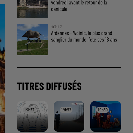
vendredi avant le retour de la
canicule
10h17
Ardennes - Woinic, le plus grand
sanglier du monde, fête ses 18 ans
TITRES DIFFUSÉS
19h57
19h57
19h53
19h53
19h50
19h50