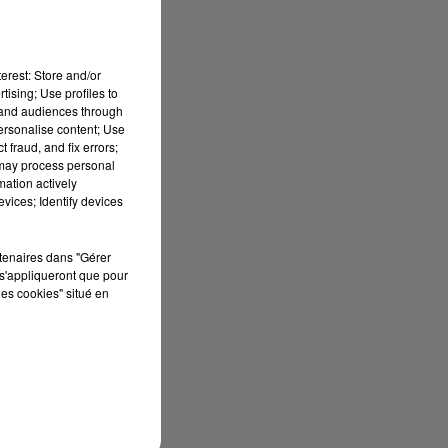
rit
erest: Store and/or
tising; Use profiles to
tand audiences through
personalise content; Use
 fraud, and fix errors;
 may process personal
mation actively
vices; Identify devices
rtenaires dans "Gérer
s'appliqueront que pour
les cookies" situé en