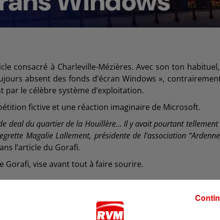
le consacré à Charleville-Mézières. Avec son ton habituel,
« toujours absent des fonds d’écran Windows », contrairemen
 par le célèbre système d’exploitation.
ition fictive et une réaction imaginaire de Microsoft.
de deal du quartier de la Houillère… Il y avait pourtant tellement
egrette Magalie Lallement, présidente de l’association “Ardenne
ns l’article du Gorafi.
Gorafi, vise avant tout à faire sourire.
n :
Contin
nu à réagir pour défendre le territoire et rappeler l