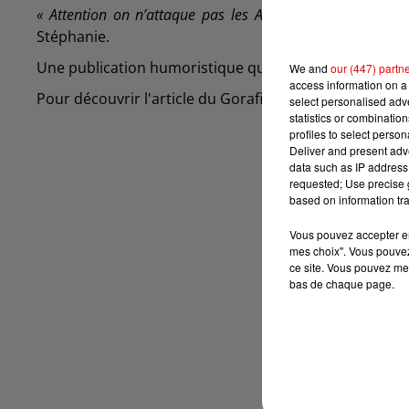
« Attention on n’attaque pas les Ardennes le Gorafi ! E
Stéphanie.
Une publication humoristique qui n’est pas passée in
We and
our (447) partn
access information on a 
Pour découvrir l'article du Gorafi, cliquez sur
ce lien :
select personalised ad
statistics or combinatio
profiles to select person
Deliver and present adv
data such as IP address 
requested; Use precise g
based on information tra
Vous pouvez accepter en 
mes choix". Vous pouvez
ce site. Vous pouvez met
bas de chaque page.