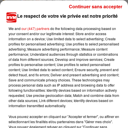
Les Gendarmes »
Continuer sans accepter
Le respect de votre vie privée est notre priorité
We and
our (447) partners
do the following data processing based on
your consent and/or our legitimate interest: Store and/or access
information on a device; Use limited data to select advertising; Create
profiles for personalised advertising; Use profiles to select personalised
advertising; Measure advertising performance; Measure content
TITRES DIFFUSÉS
performance; Understand audiences through statistics or combinations
of data from different sources; Develop and improve services; Create
profiles to personalise content; Use profiles to select personalised
content; Use limited data to select content; Ensure security, prevent and
detect fraud, and fix errors; Deliver and present advertising and content;
17h36
17h36
17h33
17h33
17h30
17h30
Save and communicate privacy choices. These technologies may
process personal data such as IP address and browsing data to offer
following functionalities: Identify devices based on information actively
requested; Use precise geolocation data; Match and combine data from
other data sources; Link different devices; Identify devices based on
information transmitted automatically.
KATSEYE
CHRISTOPHE WILLEM
DISTURBED
Vous pouvez accepter en cliquant sur "Accepter et fermer", ou affiner en
Gabriela
Systaime
The Sound Of
sélectionnant les finalités et/ou partenaires dans "Gérer mes choix".
Silence (remix
Vous pouvez également refuser en cliquant sur "Continuer sans
Cyril)