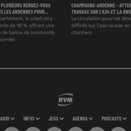
 PLUSIEURS RENDEZ-VOUS
CHAMPAGNE-ARDENNE - ATTE
S LES ARDENNES POUR...
TRAVAUX SUR L'A34 ET LA RN51
partement, le soleil sera
La circulation pourrait dev
rès de 90 %, offrant une
difficile sur l'axe routier e
 de baisse de luminosité
chantiers
journée.
RADIO
INFOS
JEUX
AGENDA
PODCASTS