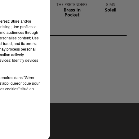
OFENBACH,
THE PRETENDERS
GIMS
Brass In
Soleil
STARSAILOR
Pocket
Four To The
ur,
Floor
erest: Store and/or
tising; Use profiles to
tand audiences through
 de
personalise content; Use
 sa
 fraud, and fix errors;
 may process personal
mation actively
 de
vices; Identify devices
rtenaires dans "Gérer
s'appliqueront que pour
les cookies" situé en