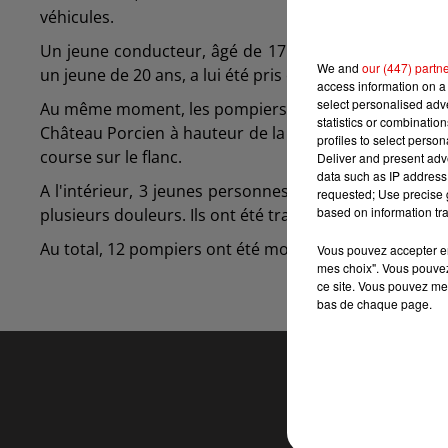
véhicules.
Un jeune conducteur, âgé de 17 ans, blessé légèremen
We and
our (447) partn
un jeune de 20 ans, a lui été pris en charge par les g
access information on a 
select personalised ad
Au même moment, les pompiers intervenaient dans le
statistics or combinatio
Château Porcien à hauteur de la commune de Barby. Un
profiles to select person
course sur le flanc.
Deliver and present adv
data such as IP address 
A l'intérieur, 3 jeunes personnes, un jeune homme de
requested; Use precise g
based on information tra
plusieurs douleurs. Ils ont été transportés à l'hôpital 
Au total, 12 pompiers ont été mobilisés.
Vous pouvez accepter en 
mes choix". Vous pouvez
ce site. Vous pouvez met
bas de chaque page.