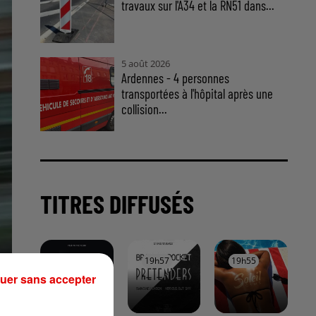
travaux sur l'A34 et la RN51 dans...
5 août 2026
Ardennes - 4 personnes
transportées à l'hôpital après une
collision...
TITRES DIFFUSÉS
20h00
20h00
19h57
19h57
19h55
19h55
uer sans accepter
Peu
eux