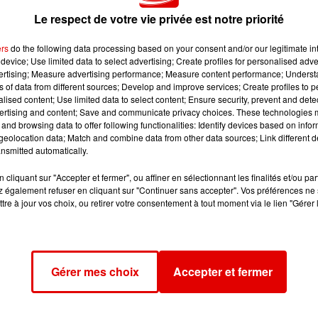
Le respect de votre vie privée est notre priorité
t a été transporté à l'hôpital de Sedan. L'autre conducte
ers
do the following data processing based on your consent and/or our legitimate int
endarmes.
device; Use limited data to select advertising; Create profiles for personalised adver
vertising; Measure advertising performance; Measure content performance; Unders
 sud Ardennes sur une route départementale en direction
ns of data from different sources; Develop and improve services; Create profiles to 
e voiture a fait plusieurs tonneaux. La voiture a terminé
alised content; Use limited data to select content; Ensure security, prevent and detect
ertising and content; Save and communicate privacy choices. These technologies
and browsing data to offer following functionalities: Identify devices based on infor
 18 ans et deux autres de 15 et 12 ans. Ils se plaignaient
eolocation data; Match and combine data from other data sources; Link different de
nsmitted automatically.
de Rethel.
cliquant sur "Accepter et fermer", ou affiner en sélectionnant les finalités et/ou pa
 également refuser en cliquant sur "Continuer sans accepter". Vos préférences ne 
tre à jour vos choix, ou retirer votre consentement à tout moment via le lien "Gérer 
Gérer mes choix
Accepter et fermer