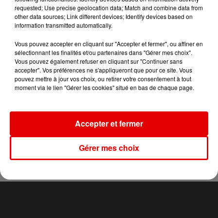
requested; Use precise geolocation data; Match and combine data from
other data sources; Link different devices; Identify devices based on
information transmitted automatically.
TITRES DIFFUSÉS
Vous pouvez accepter en cliquant sur "Accepter et fermer", ou affiner en
sélectionnant les finalités et/ou partenaires dans "Gérer mes choix".
Vous pouvez également refuser en cliquant sur "Continuer sans
accepter". Vos préférences ne s'appliqueront que pour ce site. Vous
14h16
14h16
14h13
14h13
14h10
14h10
pouvez mettre à jour vos choix, ou retirer votre consentement à tout
moment via le lien "Gérer les cookies" situé en bas de chaque page.
Accepter et fermer
PEP'S
KATSEYE
LUCENZO
Gérer mes choix
Liberta
Gabriela
Limencello