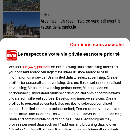
12h10
Ardennes - Un réveil frais ce vendredi avant le
retour de la canicule
Continuer sans accepter
Le respect de votre vie privée est notre priorité
10h17
Ardennes - Woinic, le plus grand sanglier du
monde, fête ses 18 ans
We and
our (447) partners
do the following data processing based on
your consent and/or our legitimate interest: Store and/or access
information on a device; Use limited data to select advertising; Create
profiles for personalised advertising; Use profiles to select personalised
advertising; Measure advertising performance; Measure content
7h56
performance; Understand audiences through statistics or combinations
Ardennes - Un feu débute le long d'une route
of data from different sources; Develop and improve services; Create
profiles to personalise content; Use profiles to select personalised
départementale dans...
content; Use limited data to select content; Ensure security, prevent and
detect fraud, and fix errors; Deliver and present advertising and content;
Save and communicate privacy choices. These technologies may
process personal data such as IP address and browsing data to offer
following functionalities: Identify devices based on information actively