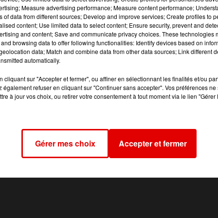
é. Mais la circulation (qui est réduite à une voie sur le secte
vertising; Measure advertising performance; Measure content performance; Unders
ns of data from different sources; Develop and improve services; Create profiles to 
alised content; Use limited data to select content; Ensure security, prevent and detect
ertising and content; Save and communicate privacy choices. These technologies
and browsing data to offer following functionalities: Identify devices based on infor
eolocation data; Match and combine data from other data sources; Link different de
nsmitted automatically.
cliquant sur "Accepter et fermer", ou affiner en sélectionnant les finalités et/ou pa
 également refuser en cliquant sur "Continuer sans accepter". Vos préférences ne 
tre à jour vos choix, ou retirer votre consentement à tout moment via le lien "Gérer 
Gérer mes choix
Accepter et fermer