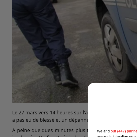
Le 27 mars vers 14 heures sur l’autoroute A34 à haute
a pas eu de blessé et un dépanneur est intervenu pour
A peine quelques minutes plus tard dans la zone de 
We and
our (447) partn
access information on a 