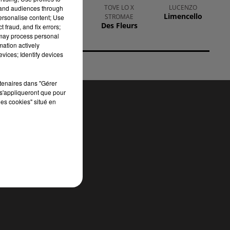
ur)
THE BANGLES
TOVE LO X
LUCENZO
tand audiences through
Walk Like An
Limencello
STROMAE
personalise content; Use
Egyptian
Des Fleurs
 fraud, and fix errors;
 may process personal
mation actively
vices; Identify devices
rtenaires dans "Gérer
s'appliqueront que pour
les cookies" situé en