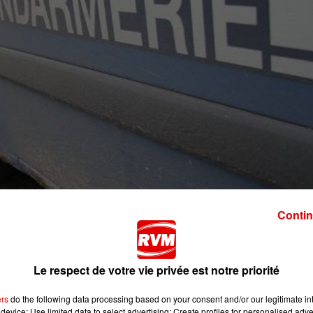
Contin
ur de Novy Chevrières, une voiture a percuté un camion. Il 
Le respect de votre vie privée est notre priorité
 libérer les chaussées.
travaux à Tagnon, dans le sens Reims Rethel une collisio
ers
do the following data processing based on your consent and/or our legitimate int
device; Use limited data to select advertising; Create profiles for personalised adver