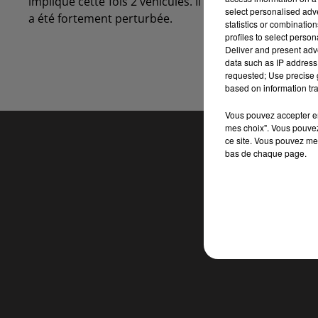
impliqué cette fois 2 véhicules. Il n'y a pas eu de bless
select personalised ad
a été fortement perturbée.
statistics or combinatio
profiles to select person
Deliver and present adv
data such as IP address 
requested; Use precise g
based on information tra
Vous pouvez accepter en 
mes choix". Vous pouvez
ce site. Vous pouvez met
bas de chaque page.