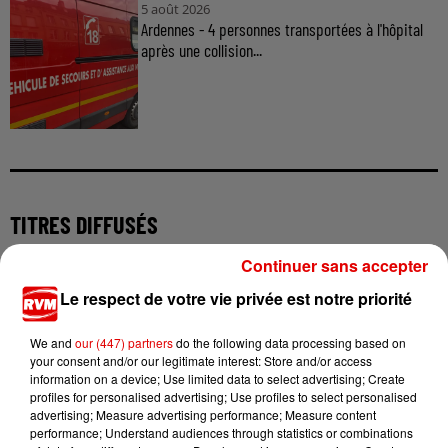
5 août 2026
Ardennes - 4 personnes transportées à l'hôpital
après une collision...
TITRES DIFFUSÉS
Continuer sans accepter
Le respect de votre vie privée est notre priorité
0h55
0h55
0h52
0h52
0h49
0h49
We and
our (447) partners
do the following data processing based on
your consent and/or our legitimate interest: Store and/or access
information on a device; Use limited data to select advertising; Create
profiles for personalised advertising; Use profiles to select personalised
advertising; Measure advertising performance; Measure content
COLDPLAY
ARIANA GRANDE
ELOIZ
performance; Understand audiences through statistics or combinations
Trouble
Hate That I Made
Cow-Girl Moderne