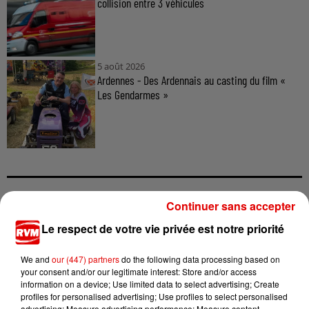
collision entre 3 véhicules
5 août 2026
Ardennes - Des Ardennais au casting du film «
Les Gendarmes »
Continuer sans accepter
TITRES DIFFUSÉS
Le respect de votre vie privée est notre priorité
We and
our (447) partners
do the following data processing based on
17h48
17h48
17h45
17h45
17h36
17h36
your consent and/or our legitimate interest: Store and/or access
information on a device; Use limited data to select advertising; Create
profiles for personalised advertising; Use profiles to select personalised
advertising; Measure advertising performance; Measure content