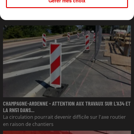
Gérer mes choix
L'ACTU DES ARDENNES
CHAMPAGNE-ARDENNE - ATTENTION AUX TRAVAUX SUR L'A34 ET
LA RN51 DANS...
La circulation pourrait devenir difficile sur l'axe routier
en raison de chantiers