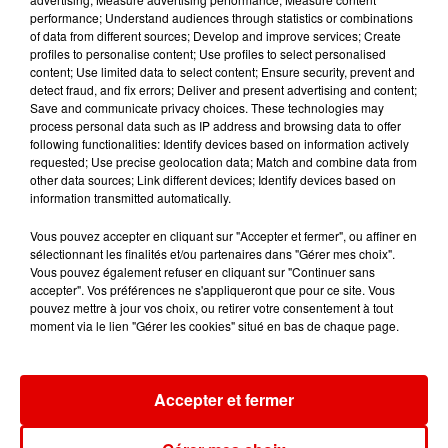
performance; Understand audiences through statistics or combinations
of data from different sources; Develop and improve services; Create
profiles to personalise content; Use profiles to select personalised
VITAA & CLAUDIO
OFENBACH, STARSAILOR
KATSEYE
content; Use limited data to select content; Ensure security, prevent and
Four To The Floor
Gabriela
CAPEO
detect fraud, and fix errors; Deliver and present advertising and content;
Un Peu De Reve
Save and communicate privacy choices. These technologies may
process personal data such as IP address and browsing data to offer
following functionalities: Identify devices based on information actively
requested; Use precise geolocation data; Match and combine data from
other data sources; Link different devices; Identify devices based on
information transmitted automatically.
Vous pouvez accepter en cliquant sur "Accepter et fermer", ou affiner en
sélectionnant les finalités et/ou partenaires dans "Gérer mes choix".
Vous pouvez également refuser en cliquant sur "Continuer sans
accepter". Vos préférences ne s'appliqueront que pour ce site. Vous
pouvez mettre à jour vos choix, ou retirer votre consentement à tout
moment via le lien "Gérer les cookies" situé en bas de chaque page.
Accepter et fermer