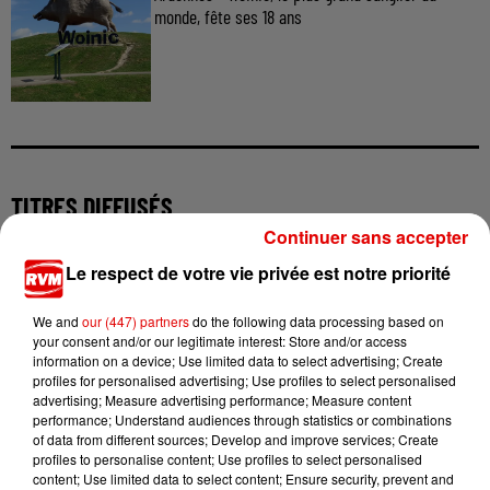
monde, fête ses 18 ans
TITRES DIFFUSÉS
Continuer sans accepter
Le respect de votre vie privée est notre priorité
3h13
3h13
3h09
3h09
3h06
3h06
We and
our (447) partners
do the following data processing based on
your consent and/or our legitimate interest: Store and/or access
information on a device; Use limited data to select advertising; Create
profiles for personalised advertising; Use profiles to select personalised
advertising; Measure advertising performance; Measure content
performance; Understand audiences through statistics or combinations
BIGFLO & OLI
BRUNO MARS
CHARLI XCX
of data from different sources; Develop and improve services; Create
Picasso
I Just Might
Boom Clap
profiles to personalise content; Use profiles to select personalised
content; Use limited data to select content; Ensure security, prevent and