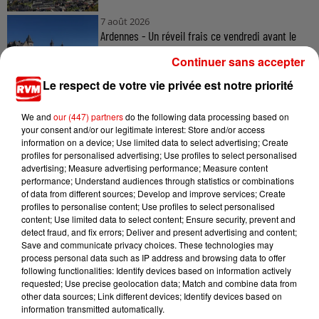
7 août 2026
Ardennes - Un réveil frais ce vendredi avant le
retour de la canicule
Continuer sans accepter
Le respect de votre vie privée est notre priorité
7 août 2026
We and
our (447) partners
do the following data processing based on
Ardennes - Woinic, le plus grand sanglier du
your consent and/or our legitimate interest: Store and/or access
information on a device; Use limited data to select advertising; Create
monde, fête ses 18 ans
profiles for personalised advertising; Use profiles to select personalised
advertising; Measure advertising performance; Measure content
performance; Understand audiences through statistics or combinations
of data from different sources; Develop and improve services; Create
profiles to personalise content; Use profiles to select personalised
content; Use limited data to select content; Ensure security, prevent and
detect fraud, and fix errors; Deliver and present advertising and content;
Save and communicate privacy choices. These technologies may
process personal data such as IP address and browsing data to offer
TITRES DIFFUSÉS
following functionalities: Identify devices based on information actively
requested; Use precise geolocation data; Match and combine data from
other data sources; Link different devices; Identify devices based on
information transmitted automatically.