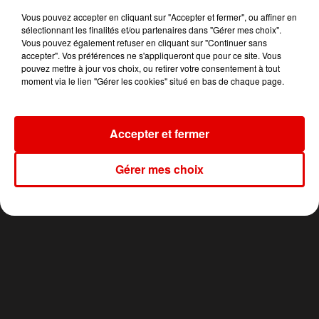
18h27
18h27
18h24
18h24
18h16
18h16
Vous pouvez accepter en cliquant sur "Accepter et fermer", ou affiner en
sélectionnant les finalités et/ou partenaires dans "Gérer mes choix".
Vous pouvez également refuser en cliquant sur "Continuer sans
accepter". Vos préférences ne s'appliqueront que pour ce site. Vous
pouvez mettre à jour vos choix, ou retirer votre consentement à tout
moment via le lien "Gérer les cookies" situé en bas de chaque page.
CELINE DION
FARRUKO
MILEY CYRUS
On Ne Change Pas
Yapaque
Dream As One
Accepter et fermer
Gérer mes choix