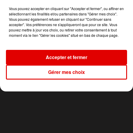
18h27
18h27
18h24
18h24
18h16
18h16
Vous pouvez accepter en cliquant sur "Accepter et fermer", ou affiner en
sélectionnant les finalités et/ou partenaires dans "Gérer mes choix".
Vous pouvez également refuser en cliquant sur "Continuer sans
accepter". Vos préférences ne s'appliqueront que pour ce site. Vous
pouvez mettre à jour vos choix, ou retirer votre consentement à tout
moment via le lien "Gérer les cookies" situé en bas de chaque page.
CELINE DION
FARRUKO
MILEY CYRUS
On Ne Change Pas
Yapaque
Dream As One
Accepter et fermer
Gérer mes choix