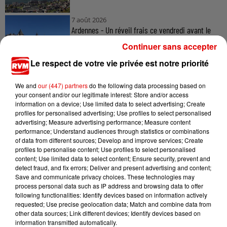
7 août 2026
Ardennes - Un réveil frais ce vendredi avant le
retour de la canicule
Continuer sans accepter
Le respect de votre vie privée est notre priorité
We and
our (447) partners
do the following data processing based on
7 août 2026
your consent and/or our legitimate interest: Store and/or access
Ardennes - Woinic, le plus grand sanglier du
information on a device; Use limited data to select advertising; Create
monde, fête ses 18 ans
profiles for personalised advertising; Use profiles to select personalised
advertising; Measure advertising performance; Measure content
performance; Understand audiences through statistics or combinations
of data from different sources; Develop and improve services; Create
profiles to personalise content; Use profiles to select personalised
content; Use limited data to select content; Ensure security, prevent and
detect fraud, and fix errors; Deliver and present advertising and content;
Save and communicate privacy choices. These technologies may
process personal data such as IP address and browsing data to offer
TITRES DIFFUSÉS
following functionalities: Identify devices based on information actively
requested; Use precise geolocation data; Match and combine data from
other data sources; Link different devices; Identify devices based on
information transmitted automatically.