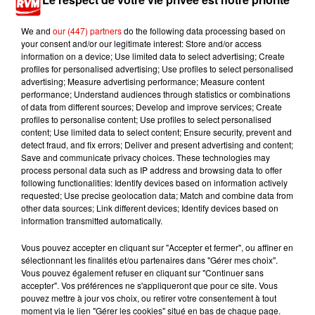
Ardennes - Fin des travaux sur la Rocade : retour
We and
our (447) partners
do the following data processing based on
à la normale...
your consent and/or our legitimate interest: Store and/or access
information on a device; Use limited data to select advertising; Create
profiles for personalised advertising; Use profiles to select personalised
advertising; Measure advertising performance; Measure content
performance; Understand audiences through statistics or combinations
of data from different sources; Develop and improve services; Create
Ardennes - Retour à la normale dans 48 heures
profiles to personalise content; Use profiles to select personalised
content; Use limited data to select content; Ensure security, prevent and
après une panne du...
detect fraud, and fix errors; Deliver and present advertising and content;
Save and communicate privacy choices. These technologies may
process personal data such as IP address and browsing data to offer
following functionalities: Identify devices based on information actively
requested; Use precise geolocation data; Match and combine data from
other data sources; Link different devices; Identify devices based on
Ardennes - Un réveil frais ce vendredi avant le
information transmitted automatically.
retour de la canicule
Vous pouvez accepter en cliquant sur "Accepter et fermer", ou affiner en
sélectionnant les finalités et/ou partenaires dans "Gérer mes choix".
Vous pouvez également refuser en cliquant sur "Continuer sans
accepter". Vos préférences ne s'appliqueront que pour ce site. Vous
pouvez mettre à jour vos choix, ou retirer votre consentement à tout
moment via le lien "Gérer les cookies" situé en bas de chaque page.