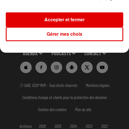
Accepter et fermer
Gérer mes choix
ACCUEIL
RADIO
INFOS
JEUX
AGENDA
PODCASTS
CONTACT
© SARL SCOP RVM - Tous droits réservés
Mentions légales
Conditions d'usage et charte pour la protection des données
Gestion des cookies
Plan du site
Archives
2026
2025
2024
2023
2022