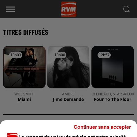
TITRES DIFFUSÉS
13h03
13h03
13h00
13h00
12h57
12h57
WILL SMITH
AMBRE
OFENBACH, STARSAILOR
Miami
J'me Demande
Four To The Floor
Continuer sans accepter
A LA UNE
Le respect de votre vie privée est notre priorité