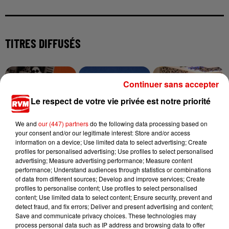
TITRES DIFFUSÉS
14h16
14h16
14h12
14h12
14h10
14h10
Continuer sans accepter
Le respect de votre vie privée est notre priorité
We and
our (447) partners
do the following data processing based on
your consent and/or our legitimate interest: Store and/or access
information on a device; Use limited data to select advertising; Create
SNOW
ELLA LANGLEY
JUNGELI FEAT. EMMA
profiles for personalised advertising; Use profiles to select personalised
Informer
Choosin' Texas
Juste Un Peu
advertising; Measure advertising performance; Measure content
performance; Understand audiences through statistics or combinations
of data from different sources; Develop and improve services; Create
profiles to personalise content; Use profiles to select personalised
content; Use limited data to select content; Ensure security, prevent and
detect fraud, and fix errors; Deliver and present advertising and content;
Save and communicate privacy choices. These technologies may
process personal data such as IP address and browsing data to offer