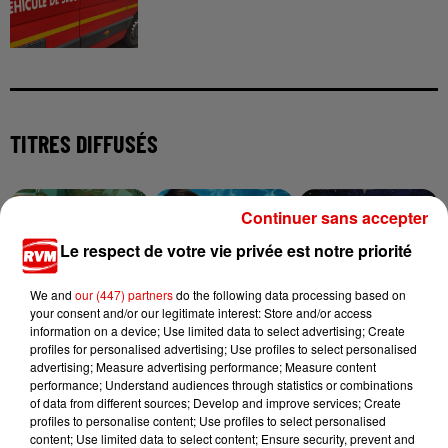
TITRES DIFFUSÉS
Continuer sans accepter
1h33
1h33
1h31
1h31
1h26
1h26
Le respect de votre vie privée est notre priorité
We and
our (447) partners
do the following data processing based on
your consent and/or our legitimate interest: Store and/or access
information on a device; Use limited data to select advertising; Create
TAYLOR SWIFT
GIMS
PASSENGER
profiles for personalised advertising; Use profiles to select personalised
Elizabeth Taylor
Soleil
Let Her Go
advertising; Measure advertising performance; Measure content
performance; Understand audiences through statistics or combinations
of data from different sources; Develop and improve services; Create
profiles to personalise content; Use profiles to select personalised
content; Use limited data to select content; Ensure security, prevent and