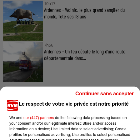
10h17
Ardennes - Woinic, le plus grand sanglier du
monde, fête ses 18 ans
7h56
Ardennes - Un feu débute le long d'une route
départementale dans...
Continuer sans accepter
Le respect de votre vie privée est notre priorité
TITRES DIFFUSÉS
We and
our (447) partners
do the following data processing based on
your consent and/or our legitimate interest: Store and/or access
information on a device; Use limited data to select advertising; Create
profiles for personalised advertising; Use profiles to select personalised
17h07
17h07
17h04
17h04
16h56
16h56
advertising; Measure advertising performance; Measure content