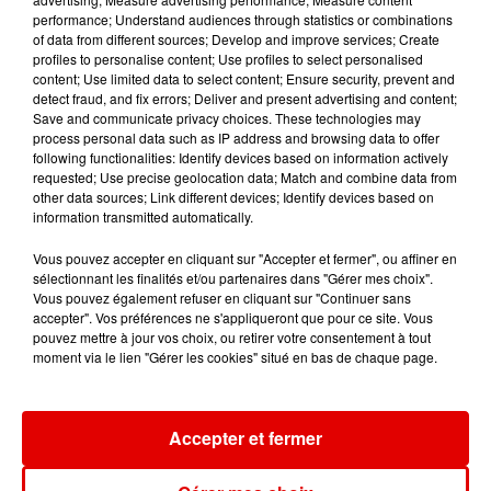
performance; Understand audiences through statistics or combinations
of data from different sources; Develop and improve services; Create
profiles to personalise content; Use profiles to select personalised
content; Use limited data to select content; Ensure security, prevent and
detect fraud, and fix errors; Deliver and present advertising and content;
Save and communicate privacy choices. These technologies may
MARINE
SHAKIRA FEAT. BURNA
ARIANA GRANDE
process personal data such as IP address and browsing data to offer
Coeur Maladroit
Hate That I Made
BOY
following functionalities: Identify devices based on information actively
You Love Me
Dai Dai
requested; Use precise geolocation data; Match and combine data from
other data sources; Link different devices; Identify devices based on
information transmitted automatically.
Vous pouvez accepter en cliquant sur "Accepter et fermer", ou affiner en
sélectionnant les finalités et/ou partenaires dans "Gérer mes choix".
Vous pouvez également refuser en cliquant sur "Continuer sans
accepter". Vos préférences ne s'appliqueront que pour ce site. Vous
pouvez mettre à jour vos choix, ou retirer votre consentement à tout
moment via le lien "Gérer les cookies" situé en bas de chaque page.
Accepter et fermer