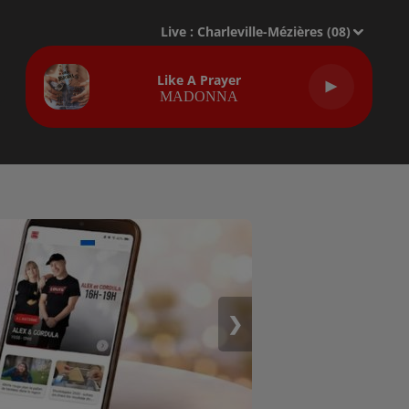
Live :
Charleville-Mézières (08)
Like A Prayer
MADONNA
❯