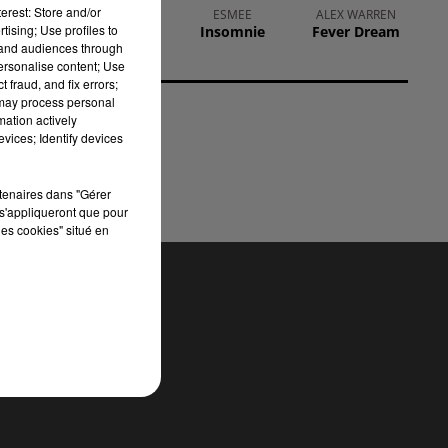
erest: Store and/or
MADONNA
ESMEE
ALEX WARREN
 de
tising; Use profiles to
Like A Prayer
Insomnie
Fever Dream
tand audiences through
ne
personalise content; Use
ué,
 fraud, and fix errors;
’un
 may process personal
mation actively
vices; Identify devices
rtenaires dans "Gérer
s'appliqueront que pour
les cookies" situé en