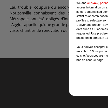
We and
our (447) partn
Eau trouble, coupure ou encore baisse de pression 
access information on a 
select personalised ad
Nouzonville connaissent des problèmes d’aliment
statistics or combinatio
Métropole ont été obligés d’interrompre l’alimenta
profiles to select person
l’Agglo rappelle qu’une grande partie du réseau d’ali
Deliver and present adv
data such as IP address 
vaste chantier de rénovation de la rue Jean Jaurès, d’u
requested; Use precise g
based on information tra
Vous pouvez accepter en 
mes choix". Vous pouvez
ce site. Vous pouvez met
bas de chaque page.