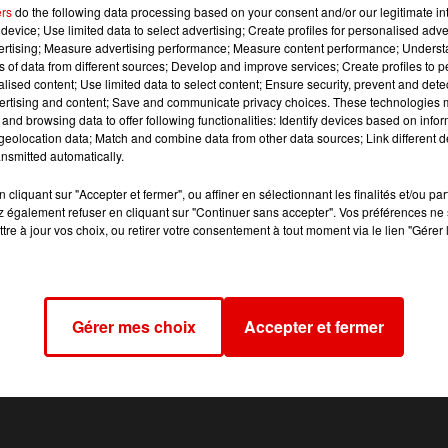
ers
do the following data processing based on your consent and/or our legitimate int
aux robinets. Depuis plusieurs jours, certains habitants
device; Use limited data to select advertising; Create profiles for personalised adver
vertising; Measure advertising performance; Measure content performance; Unders
ation en eau potable. Les services techniques d’Arden
ns of data from different sources; Develop and improve services; Create profiles to 
tion du réseau depuis la rive droite. Dans un communiq
alised content; Use limited data to select content; Ensure security, prevent and detect
mentation en eau potable de Nouzonville est obsolète et qu
ertising and content; Save and communicate privacy choices. These technologies
and browsing data to offer following functionalities: Identify devices based on infor
n montant de près d’1,8 millions d’euros a été lancé.
eolocation data; Match and combine data from other data sources; Link different de
nsmitted automatically.
cliquant sur "Accepter et fermer", ou affiner en sélectionnant les finalités et/ou pa
 également refuser en cliquant sur "Continuer sans accepter". Vos préférences ne 
tre à jour vos choix, ou retirer votre consentement à tout moment via le lien "Gérer 
Gérer mes choix
Accepter et fermer