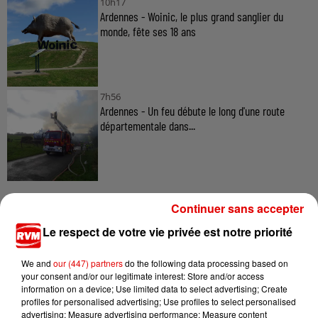
10h17
Ardennes - Woinic, le plus grand sanglier du
monde, fête ses 18 ans
7h56
Ardennes - Un feu débute le long d'une route
départementale dans...
Continuer sans accepter
Le respect de votre vie privée est notre priorité
TITRES DIFFUSÉS
We and
our (447) partners
do the following data processing based on
your consent and/or our legitimate interest: Store and/or access
information on a device; Use limited data to select advertising; Create
profiles for personalised advertising; Use profiles to select personalised
16h14
16h14
16h11
16h11
16h09
16h09
advertising; Measure advertising performance; Measure content