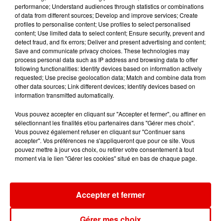
performance; Understand audiences through statistics or combinations
of data from different sources; Develop and improve services; Create
profiles to personalise content; Use profiles to select personalised
content; Use limited data to select content; Ensure security, prevent and
detect fraud, and fix errors; Deliver and present advertising and content;
Save and communicate privacy choices. These technologies may
PIERRE DE MAERE
TAYLOR SWIFT
MARK AMBOR
process personal data such as IP address and browsing data to offer
Je Pense A Vous
I Knew It, I Knew
Belong Together
following functionalities: Identify devices based on information actively
You
requested; Use precise geolocation data; Match and combine data from
other data sources; Link different devices; Identify devices based on
information transmitted automatically.
Vous pouvez accepter en cliquant sur "Accepter et fermer", ou affiner en
sélectionnant les finalités et/ou partenaires dans "Gérer mes choix".
Vous pouvez également refuser en cliquant sur "Continuer sans
accepter". Vos préférences ne s'appliqueront que pour ce site. Vous
pouvez mettre à jour vos choix, ou retirer votre consentement à tout
moment via le lien "Gérer les cookies" situé en bas de chaque page.
Accepter et fermer
Gérer mes choix