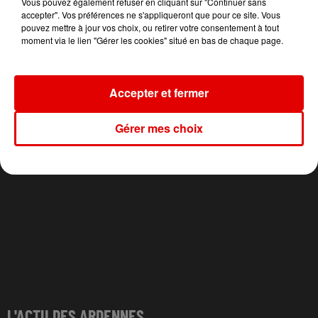
Vous pouvez également refuser en cliquant sur "Continuer sans
accepter". Vos préférences ne s'appliqueront que pour ce site. Vous
pouvez mettre à jour vos choix, ou retirer votre consentement à tout
TOVE LO X STROMAE
ANOTR FEAT. 54 ULTRA
ADELE CASTILLON
moment via le lien "Gérer les cookies" situé en bas de chaque page.
Des Fleurs
Talk To You
Ete Avec Toi
Accepter et fermer
Gérer mes choix
L'ACTU DES ARDENNES