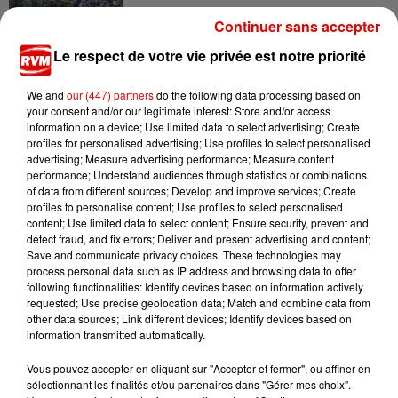
Continuer sans accepter
Le respect de votre vie privée est notre priorité
7 août 2026
Ardennes - Un réveil frais ce vendredi avant le
We and
our (447) partners
do the following data processing based on
retour de la canicule
your consent and/or our legitimate interest: Store and/or access
information on a device; Use limited data to select advertising; Create
profiles for personalised advertising; Use profiles to select personalised
advertising; Measure advertising performance; Measure content
performance; Understand audiences through statistics or combinations
of data from different sources; Develop and improve services; Create
profiles to personalise content; Use profiles to select personalised
content; Use limited data to select content; Ensure security, prevent and
detect fraud, and fix errors; Deliver and present advertising and content;
TITRES DIFFUSÉS
Save and communicate privacy choices. These technologies may
process personal data such as IP address and browsing data to offer
following functionalities: Identify devices based on information actively
requested; Use precise geolocation data; Match and combine data from
other data sources; Link different devices; Identify devices based on
11h23
11h23
11h15
11h15
11h12
11h12
information transmitted automatically.
Vous pouvez accepter en cliquant sur "Accepter et fermer", ou affiner en
sélectionnant les finalités et/ou partenaires dans "Gérer mes choix".