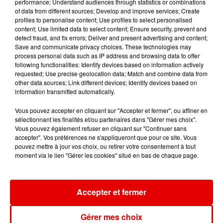
performance; Understand audiences through statistics or combinations
of data from different sources; Develop and improve services; Create
profiles to personalise content; Use profiles to select personalised
content; Use limited data to select content; Ensure security, prevent and
detect fraud, and fix errors; Deliver and present advertising and content;
RIVIERA
ATOMIC KITTEN
GIMS
Save and communicate privacy choices. These technologies may
She Doesn't Mind
Eternal Flame
Soleil
process personal data such as IP address and browsing data to offer
following functionalities: Identify devices based on information actively
requested; Use precise geolocation data; Match and combine data from
other data sources; Link different devices; Identify devices based on
information transmitted automatically.
Vous pouvez accepter en cliquant sur "Accepter et fermer", ou affiner en
sélectionnant les finalités et/ou partenaires dans "Gérer mes choix".
Vous pouvez également refuser en cliquant sur "Continuer sans
accepter". Vos préférences ne s'appliqueront que pour ce site. Vous
pouvez mettre à jour vos choix, ou retirer votre consentement à tout
moment via le lien "Gérer les cookies" situé en bas de chaque page.
Accepter et fermer
Gérer mes choix