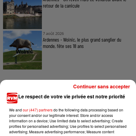
retour de la canicule
7 août 2026
Ardennes - Woinic, le plus grand sanglier du
monde, fête ses 18 ans
Continuer sans accepter
Le respect de votre vie privée est notre priorité
TITRES DIFFUSÉS
We and
our (447) partners
do the following data processing based on
your consent and/or our legitimate interest: Store and/or access
information on a device; Use limited data to select advertising; Create
8h16
8h16
8h13
8h13
8h10
8h10
profiles for personalised advertising; Use profiles to select personalised
advertising; Measure advertising performance; Measure content