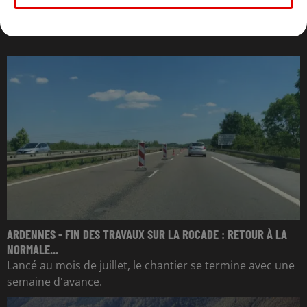
L'ACTU DES ARDENNES
ARDENNES - FIN DES TRAVAUX SUR LA ROCADE : RETOUR À LA
NORMALE...
Lancé au mois de juillet, le chantier se termine avec une
semaine d'avance.