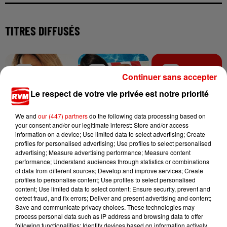
TITRES DIFFUSÉS
2h56
2h56
2h54
2h54
2h51
2h51
Continuer sans accepter
Le respect de votre vie privée est notre priorité
We and
our (447) partners
do the following data processing based on
your consent and/or our legitimate interest: Store and/or access
TONI BRAXTON
GIMS
TEMPER CITY
information on a device; Use limited data to select advertising; Create
Unbreak My Heart
Soleil
Self Aware
profiles for personalised advertising; Use profiles to select personalised
advertising; Measure advertising performance; Measure content
performance; Understand audiences through statistics or combinations
of data from different sources; Develop and improve services; Create
profiles to personalise content; Use profiles to select personalised
content; Use limited data to select content; Ensure security, prevent and
detect fraud, and fix errors; Deliver and present advertising and content;
Save and communicate privacy choices. These technologies may
process personal data such as IP address and browsing data to offer
following functionalities: Identify devices based on information actively