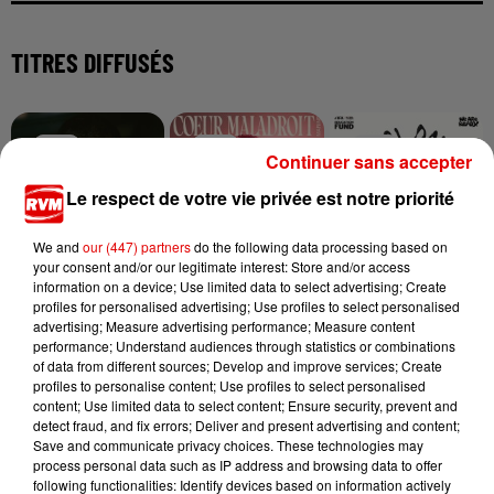
TITRES DIFFUSÉS
17h11
17h11
17h07
17h07
17h04
17h04
Continuer sans accepter
Le respect de votre vie privée est notre priorité
We and
our (447) partners
do the following data processing based on
your consent and/or our legitimate interest: Store and/or access
information on a device; Use limited data to select advertising; Create
AMIR
MARINE
SHAKIRA FEAT. BURNA
A L'imparfaite
Coeur Maladroit
profiles for personalised advertising; Use profiles to select personalised
BOY
Dai Dai
advertising; Measure advertising performance; Measure content
performance; Understand audiences through statistics or combinations
of data from different sources; Develop and improve services; Create
profiles to personalise content; Use profiles to select personalised
content; Use limited data to select content; Ensure security, prevent and
detect fraud, and fix errors; Deliver and present advertising and content;
Save and communicate privacy choices. These technologies may
process personal data such as IP address and browsing data to offer
following functionalities: Identify devices based on information actively