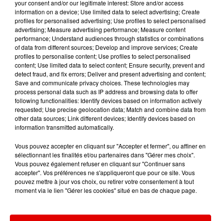
your consent and/or our legitimate interest: Store and/or access
Ardennes - Retour à la normale dans 48 heures
information on a device; Use limited data to select advertising; Create
après une panne du...
profiles for personalised advertising; Use profiles to select personalised
advertising; Measure advertising performance; Measure content
performance; Understand audiences through statistics or combinations
of data from different sources; Develop and improve services; Create
profiles to personalise content; Use profiles to select personalised
7 août 2026
content; Use limited data to select content; Ensure security, prevent and
Ardennes - Un réveil frais ce vendredi avant le
detect fraud, and fix errors; Deliver and present advertising and content;
retour de la canicule
Save and communicate privacy choices. These technologies may
process personal data such as IP address and browsing data to offer
following functionalities: Identify devices based on information actively
requested; Use precise geolocation data; Match and combine data from
other data sources; Link different devices; Identify devices based on
information transmitted automatically.
7 août 2026
Ardennes - Woinic, le plus grand sanglier du
Vous pouvez accepter en cliquant sur "Accepter et fermer", ou affiner en
monde, fête ses 18 ans
sélectionnant les finalités et/ou partenaires dans "Gérer mes choix".
Vous pouvez également refuser en cliquant sur "Continuer sans
accepter". Vos préférences ne s'appliqueront que pour ce site. Vous
pouvez mettre à jour vos choix, ou retirer votre consentement à tout
moment via le lien "Gérer les cookies" situé en bas de chaque page.