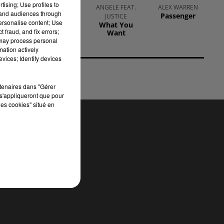
tising; Use profiles to
 en
ALANIS
ANGELE FEAT.
ALEX WARREN
tand audiences through
Passenger
MORISSETTE
JUSTICE
 15
personalise content; Use
You Learn
What You
t à
 fraud, and fix errors;
Want
 may process personal
mation actively
vices; Identify devices
rtenaires dans "Gérer
s'appliqueront que pour
les cookies" situé en