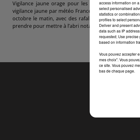
access information on a 
Vigilance jaune orage pour les Ardennes. Le préfe
select personalised ad
vigilance jaune par météo France, qui annonce un épi
statistics or combinatio
octobre le matin, avec des rafales de vent de 90 km
profiles to select person
Deliver and present adv
prendre pour mettre à l’abri notamment les objets sen
data such as IP address 
requested; Use precise g
based on information tra
Vous pouvez accepter en 
mes choix". Vous pouvez
ce site. Vous pouvez met
bas de chaque page.