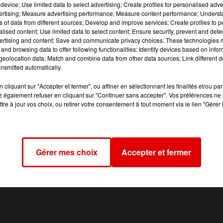
device; Use limited data to select advertising; Create profiles for personalised adver
t des Ardennes informe que le département a été placé
vertising; Measure advertising performance; Measure content performance; Unders
sode orageux à partir du 14 octobre en soirée et jusqu’au
ns of data from different sources; Develop and improve services; Create profiles to 
/h et localement de la grêle. Les précautions d’usage son
alised content; Use limited data to select content; Ensure security, prevent and detect
ertising and content; Save and communicate privacy choices. These technologies
sibles au vent.
and browsing data to offer following functionalities: Identify devices based on infor
eolocation data; Match and combine data from other data sources; Link different de
nsmitted automatically.
cliquant sur "Accepter et fermer", ou affiner en sélectionnant les finalités et/ou pa
 également refuser en cliquant sur "Continuer sans accepter". Vos préférences ne 
tre à jour vos choix, ou retirer votre consentement à tout moment via le lien "Gérer 
Gérer mes choix
Accepter et fermer