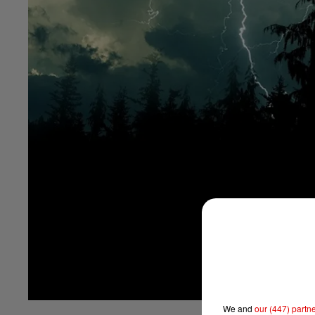
We and
our (447) partn